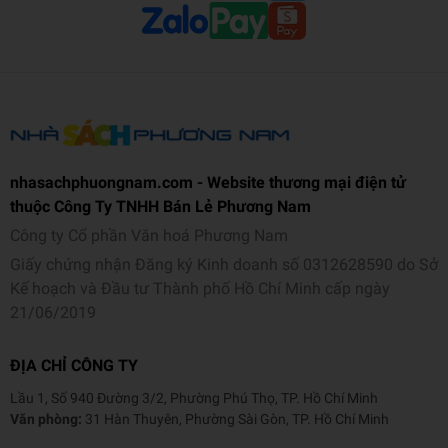
learners.
PERFECT GIFT: This puzzle book for toddlers makes
an excellent choice for birthdays, Christmas, Easter,
parties, and other holidays. Easy to take on-the-go for
entertainment anytime, anywhere.
SCREEN-FREE FUN and PLAY: Encourage creativity
and collaborative learning while reducing screen time
on electronic devices.
nhasachphuongnam.com - Website thương mại điện tử
thuộc Công Ty TNHH Bán Lẻ Phương Nam
Công ty Cổ phần Văn hoá Phương Nam
Giấy chứng nhận Đăng ký Kinh doanh số 0312628590 do Sở
Kế hoạch và Đầu tư Thành phố Hồ Chí Minh cấp ngày
21/06/2019
ĐỊA CHỈ CÔNG TY
Lầu 1, Số 940 Đường 3/2, Phường Phú Thọ, TP. Hồ Chí Minh
Văn phòng:
31 Hàn Thuyên, Phường Sài Gòn, TP. Hồ Chí Minh