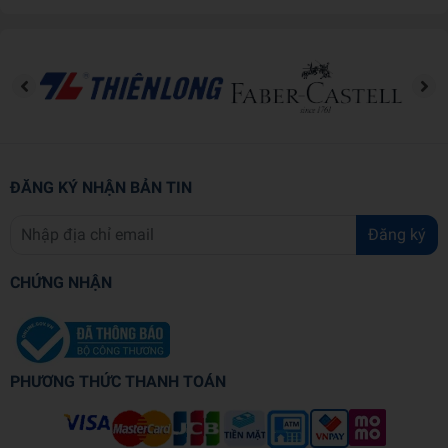
hundreds of titles in our collections from our best-selling
Busy Books and Little Classics to our Learning Series!
© Marvel
Features:
INTERACTIVE LEARNING for KIDS: This set provides
a dynamic approach to education, allowing children to
absorb knowledge through both visual and tactile
ĐĂNG KÝ NHẬN BẢN TIN
experiences.
SKILL BUILDING FOR KIDS: Featuring five distinct 9-
Đăng ký
piece puzzles, children will enjoy a range of
stimulating challenges that grow with them.
CHỨNG NHẬN
VIBRANT ILLUSTRATIONS: This book is an easy-to-
read treasure, filled with vibrant and colorful
illustrations that are sure to captivate young minds.
EASY TO FOLLOW DESIGN: Each puzzle is
PHƯƠNG THỨC THANH TOÁN
accompanied by a corresponding illustration beneath,
ensuring simple and intuitive assembly for young