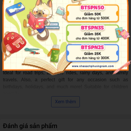
puzzle book is a unique set that combines the joy of reading
with hands-on puzzle play. This set includes a padded board
book and five engaging puzzles, each consisting of nine
sturdy pieces designed for little hands.
Designed to nurture a love for learning, "My First Puzzle
Book" provides hours of educational entertainment. Watch
as children explore, discover, and grow through this
interactive set.
Ideal for road trips, airplane rides, rainy days, and family
travels. Also, a perfect gift for any occasion such as
birthdays, holidays, and much more! Suitable for children
aged 3+.
Xem thêm
Phidal Publishing has been the leader in children’s
storybooks, busy books, sticker books, and more for over 20
years. We pride ourselves in creating high-quality, engaging
Đánh giá sản phẩm
books and games for children aged 3 and up. Choose from