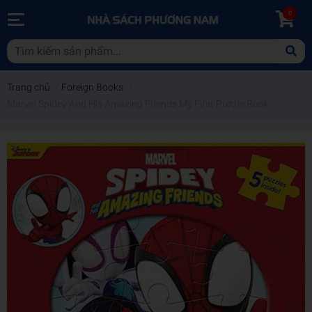
0
Trang chủ
/
Foreign Books
/
Marvel Spidey And His Amazing Friends My First Puzzle Book