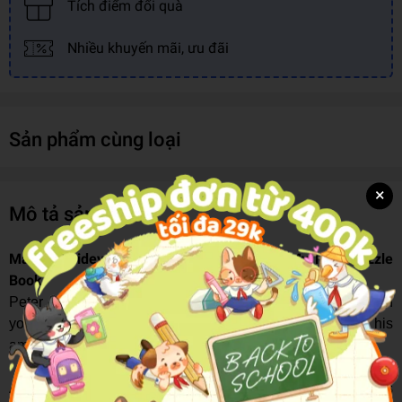
Tích điểm đổi quà
Nhiều khuyến mãi, ưu đãi
Sản phẩm cùng loại
×
Mô tả sản phẩm
Marvel Spidey And His Amazing Friends My First Puzzle
Book
Peter Parker is Spidey, the web-swinging superhero. Can
you put the puzzle pieces together in the Spidey and his
amazing friends Puzzle Book? Go Team Spidey!
An interactive delight for curious learners! This Children's