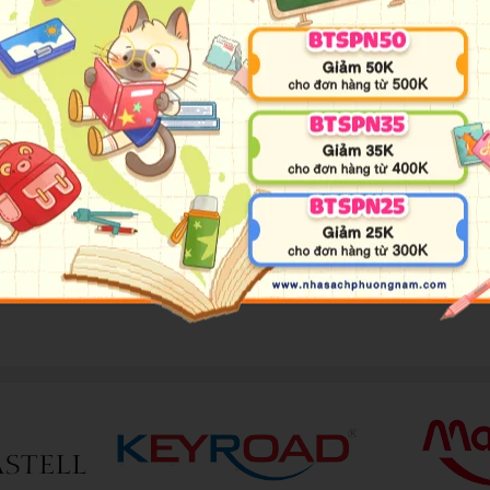
ào độ nghiêng khi viết
g trong học tập lẫn mĩ thuật: viết, trang trí sổ tay, lưu bút, 
những dấu ấn riêng cho mỗi tác phẩm.
ên giấy.