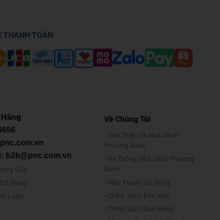
C THANH TOÁN
 Hàng
Về Chúng Tôi
6656
Giới Thiệu Về Nhà Sách
@pnc.com.vn
Phương Nam
B: b2b@pnc.com.vn
Hệ Thống Nhà Sách Phương
Nam
ường Gặp
Điều Khoản Sử Dụng
/Trả Hàng
Chính Sách Bảo Mật
ình Luận
Chính Sách Bán Hàng