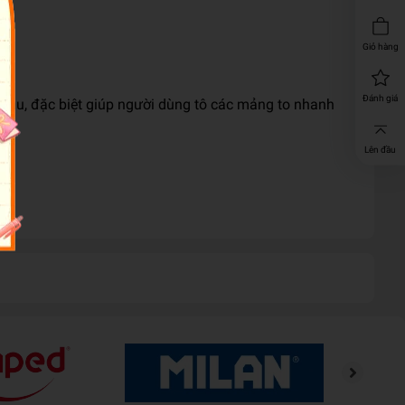
Giỏ hàng
Đánh giá
tô màu, đặc biệt giúp người dùng tô các mảng to nhanh
Lên đầu