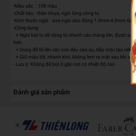
-Màu sắc : 108 màu
-Chất liệu : thân nhựa, ngòi lông cứng to.
-Kích thước ngòi : size ngòi dao động 1.0mm-4.0mm tùy v
-Công dụng:
+ Ngòi bút to dễ dàng tô nhanh các mảng lớn, được sử dụn
hơn.
+ Dùng để tô lên các con dấu cao su, dấu mộc tạo nên 
+ Giữ màu tốt, nhanh khô, không lem ra mặt sau khi vẽ l
- Lưu ý: Không để bút ở gần nơi có nhiệt độ cao
Đánh giá sản phẩm