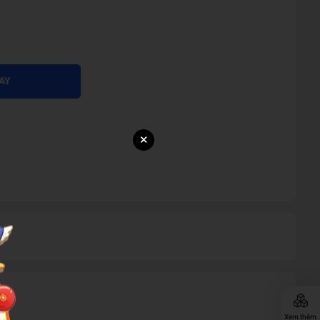
AY
×
Xem thêm