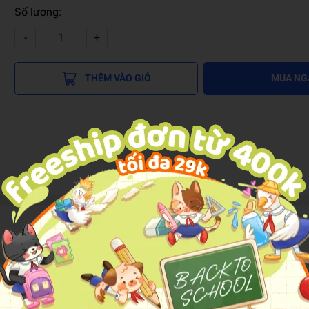
Số lượng:
-
+
THÊM VÀO GIỎ
MUA NG