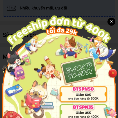
Nhiều khuyến mãi, ưu đãi
×
Sản phẩm cùng loại
Mô tả sản phẩm
Bút Dạ Quang Marvy 55
là một trong những sản phẩm bút
viết không thể thiếu của giới sinh viên, học sinh hay dân văn
phòng...
Bút có màu sắc bắt mắt giúp bạn làm nổi bật chủ đề muốn
nhấn mạnh. Chất liệu mực an toàn cho người dùng, màu
mực ra đều và nhanh, tránh lem hay ướt trang giấy.
Kiểu dáng nhỏ gọn, phần tay cầm không trơn giúp dễ dàng