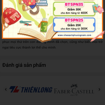
ta không nhận thức đầy đủ về những mặt tối. Để thành công, một
người phải “dày mặt” để làm tấm khiên chống lại lòng tự trọng của
chính mình, cùng một trái “tim đen” để thực thi đến cùng. Kết quả
sẽ là hình tượng về một người hùng trong thế giới hiện đại, một
người không ngừng suy ngẫm và hành động bất chấp mọi ràng
buộc. Vượt qua cả Binh pháp Tôn Tử, cuốn sách này sẽ giúp độc
giả tìm thấy người chiến binh bên trong bản thân mình và chinh
phục mọi thứ trên con đường mình đã chọn, cũng như biến mọi trở
ngại tiêu cực thành lợi thế cho mình.
Đánh giá sản phẩm