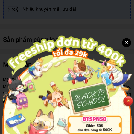
Nhiều khuyến mãi, ưu đãi
Sản phẩm cùng loại
×
Mô tả sản phẩm
Mặt Dày Tâm Đen (Tái bản năm 2021)
Mặt Dày Tâm Đen
là cuốn cẩm nang kết hợp tri thức Đông Tây,
khám phá cách thức áp dụng binh pháp trận mạc của Á Đông cùng
những tư duy văn hóa để có được tinh thần bền bỉ và rèn luyện
những kỹ năng kinh doanh trong thời đại ngày nay. Với công thức
thành công được đúc kết từ cuốn sách Hậu Hắc học xuất bản năm
1911 (và bị cấm tại Trung Quốc từ thời điểm đó),
Mặt Dày Tâm
Đen
khẳng định rằng sẽ không có sự khai sáng thực sự nếu chúng