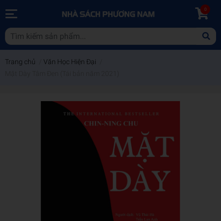
0
Trang chủ
/
Văn Học Hiện Đại
/
Mặt Dày Tâm Đen (Tái bản năm 2021)