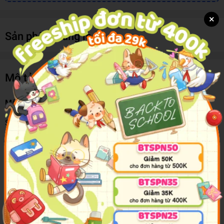
×
Sản phẩm cùng loại
Mô tả sản phẩm
Mắt Kính 6142-20
Sản phẩm được làm với những chất liệu tốt, thoải mái, sử
dụng được lâu dài.
Mắt kính có thiết kế đơn giản, màu sắc tươi tắn, rực rỡ phù
hợp cho không khí giáng sinh náo nhiệt.
Mang không khí tưng bừng, rộn ràng của mùa lễ hội cuối
năm đến với bạn.
Sản phẩm loại phụ kiện đắc lực mùa Noel với sự dễ thương