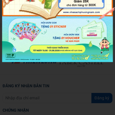
xinh xắn, đây sẽ là món quà được các mọi người yêu thích
trong mùa Noel ấm áp.
Đánh giá sản phẩm
ĐĂNG KÝ NHẬN BẢN TIN
Đăng ký
CHỨNG NHẬN