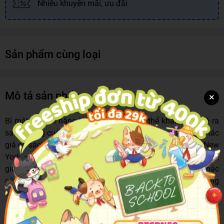
Nhiều khuyến mãi, ưu đãi
Sản phẩm cùng loại
Mô tả sản phẩm
×
Bí mật của tài năng là gì? Chúng ta có thể khám phá nó ra
sao? Trong cuốn sách đi sâu nghiên cứu này, nhà báo – tác
giả có sách bán chạy nhất theo bình chọn của Thời báo New
York – Daniel Coyle sẽ cung cấp cho các bậc phụ huynh,
giáo viên, huấn luyện viên, doanh nhân – và mọi người khác
nữa – các công cụ để có thể tận dụng tối đa các tiềm năng
của chính bản thân và mọi người.
Dù bạn đang huấn luyện cho một đội bòng bầu dục hay dạy