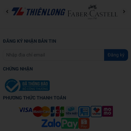
Ông còn là biên tập viên góp ý cho Tạp chí Outside.
Ông sống cùng vợ và 4 con tại Homer, bang Alaska. Đây
cũng là nơi ông huấn luyện cho một đội bóng đang tiến bộ
rất nhanh, Little League.
ĐĂNG KÝ NHẬN BẢN TIN
Đăng ký
CHỨNG NHẬN
PHƯƠNG THỨC THANH TOÁN