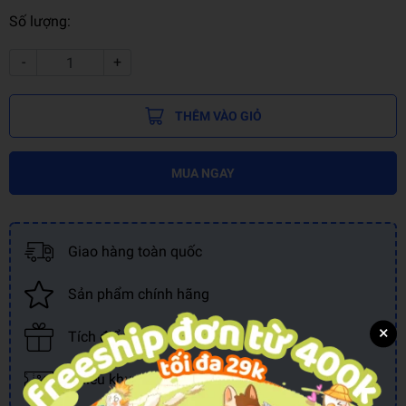
Số lượng:
-
+
THÊM VÀO GIỎ
MUA NGAY
Giao hàng toàn quốc
Sản phẩm chính hãng
×
Tích điểm đổi quà
Nhiều khuyến mãi, ưu đãi