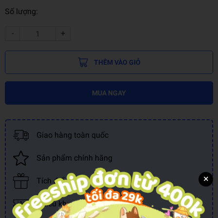
Số lượng:
-
+
THÊM VÀO GIỎ
MUA NGAY
Giao hàng toàn quốc
Sản phẩm chính hãng
×
Tích điểm đổi quà
Nhiều khuyến mãi, ưu đãi