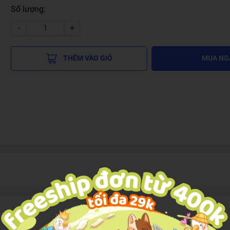
Số lượng:
-
+
THÊM VÀO GIỎ
MUA NG