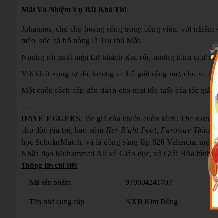
Mắt Và Nhiệm Vụ Bất Khả Thi
Johannes, chú chó hoang sống trong công viên, với nhiệm 
mèo, sóc và bồ nông là Trợ thủ Mắt.
Nhưng rồi xuất hiện Lữ khách Rắc rối, những hình chữ nhật
Với khát vọng tự do, hướng ra thế giới rộng mở, chú và n
Một cuốn sách hấp dẫn dành cho mọi lứa tuổi của tác giả t
---
DAVE EGGERS
, tác giả của nhiều cuốn sách:
The Every, 
cho độc giả trẻ, bao gồm
Her Right Foot, Faraway Things
học ScholarMatch, và là đồng sáng lập 826 Valencia, một t
Nhân đạo Muhammad Ali về Giáo dục, và Giải Hòa bình 
Thông tin chi tiết
Mã sản phẩm
978604241707
Tên nhà cung cấp
NXB Kim Đồng