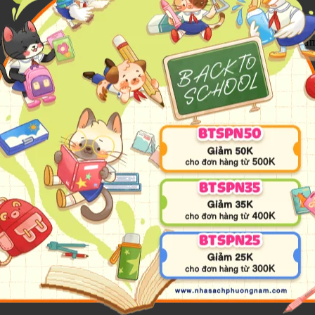
vụ là Mắt - quan sát mọi thứ và báo cáo với bậc tiền bối nhằm 
 bí ẩn và thôi miên, những con dê với nhiều tiết lộ gây sốc… đã 
hững người bạn có làm được những việc bất khả thi?
ừng đoạt nhiều giải thưởng, với hình ảnh minh họa tuyệt đẹp.
The Circle,
và
A Hologram for the King
- cuốn sách lọt vào chu
,
và
The Lifters
. Ông là người sáng lập công ty xuất bản độc lập M
rung tâm viết văn trẻ truyền cảm hứng cho hàng chục trung tâm kh
Văn chương Dayton.