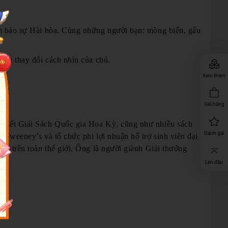
đảm bảo sự Hài hòa. Cùng những người bạn: mòng biển, gấu
làm thay đổi cách nhìn của chú.
Xem thêm
Giỏ hàng
ng kết Giải Sách Quốc gia Hoa Kỳ, cũng như nhiều sách
Đánh giá
cSweeney’s và tổ chức phi lợi nhuận hỗ trợ sinh viên đại
ác trên toàn thế giới. Ông là người giành Giải thưởng
Lên đầu