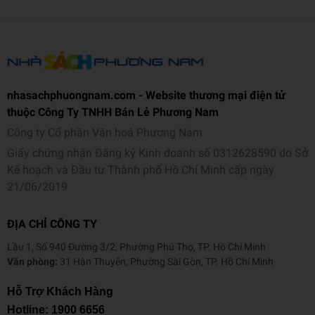
ớc
C
h
ất
Nhựa
liệ
nhasachphuongnam.com - Website thương mại điện tử
u
thuộc Công Ty TNHH Bán Lẻ Phương Nam
Công ty Cổ phần Văn hoá Phương Nam
M
Giấy chứng nhận Đăng ký Kinh doanh số 0312628590 do Sở
à
Kế hoạch và Đầu tư Thành phố Hồ Chí Minh cấp ngày
u
Vàng
21/06/2019
sắ
c
ĐỊA CHỈ CÔNG TY
Tr
Lầu 1, Số 940 Đường 3/2, Phường Phú Thọ, TP. Hồ Chí Minh
ọ
Văn phòng:
31 Hàn Thuyên, Phường Sài Gòn, TP. Hồ Chí Minh
n
g
Hỗ Trợ Khách Hàng
359g
lư
Hotline:
1900 6656