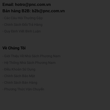
ợ
Email: hotro@pnc.com.vn
n
Bán hàng B2B: b2b@pnc.com.vn
g
Các Câu Hỏi Thường Gặp
Màu Nước 300ML Vàng Keyroad KR971880Màu vẽ bền
Chính Sách Đổi/Trả Hàng
màu, lâu phai, không chứa chất độc hại, an toàn cho sức
Quy Định Viết Bình Luận
M
khỏe người dùng.Màu vẽ là dụng cụ học tập cần thiết và
ô
không thể thiếu đối với bất kì học sinh nào.Sản phẩm
Về Chúng Tôi
tả
giúp bạn phát huy khả năng hội họa, tư duy sáng tạo và
có cơ hội trải nghiệm cuộc sống qua các bức tranh đầy
Giới Thiệu Về Nhà Sách Phương Nam
sắc màu.Bảo quản tốt trong chai dung tích 30ml.
Hệ Thống Nhà Sách Phương Nam
Điều Khoản Sử Dụng
Chính Sách Bảo Mật
Chính Sách Bán Hàng
Phương Thức Vận Chuyển