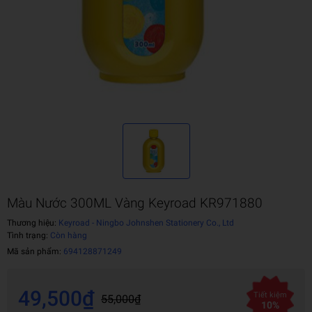
Màu Nước 300ML Vàng Keyroad KR971880
Thương hiệu:
Keyroad - Ningbo Johnshen Stationery Co., Ltd
Tình trạng:
Còn hàng
Mã sản phẩm:
694128871249
49,500₫
Tiết kiệm
55,000₫
10%