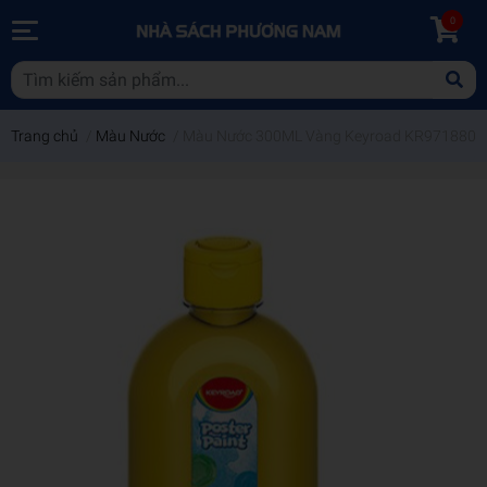
0
Trang chủ
/
Màu Nước
/
Màu Nước 300ML Vàng Keyroad KR971880