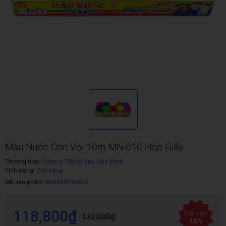
Màu Nước Con Voi 10m MN-010 Hộp Giấy
Thương hiệu:
Công ty TNHH Vpp Hán Minh
Tình trạng:
Còn hàng
Mã sản phẩm:
893850090652
118,800₫
Tiết kiệm
132,000₫
10%