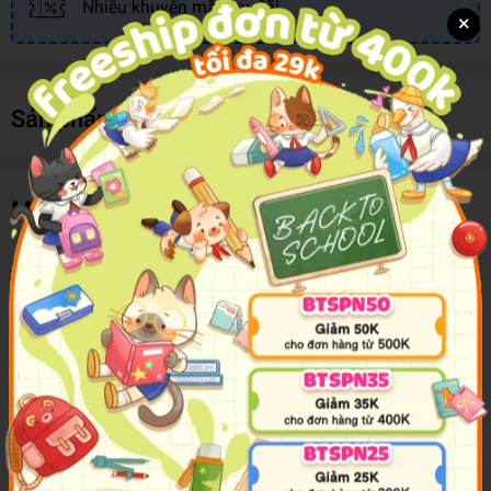
Nhiều khuyến mãi, ưu đãi
×
Sản phẩm cùng loại
Mô tả sản phẩm
Màu Nước Con Voi 10m MN-010 Hộp Giấy
Sản phẩm cho độ sánh và độ phủ màu tốt, có thể sử dụng trực tiếp
hoặc pha loãng tuỳ vào mức độ đậm nhạt khác nhau.
Màu cho độ bám tốt và sắc màu chân thực khi lên giấy, không bị
bệt hay gợn màu.
Sản phẩm gồm 10 màu cơ bản có độ chuẩn màu cao nhất và tuyệt
đối an toàn cho sức khoẻ người sử dụng.