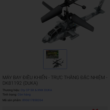
MÁY BAY ĐIỀU KHIỂN - TRỰC THĂNG ĐẶC NHIỆM -
DK81192 (DUKA)
Thương hiệu:
Cty CP SX & XNK DUKA
Tình trạng:
Còn hàng
Mã sản phẩm:
893617858264