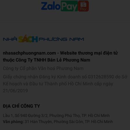
quan.
Thông tin sản phẩm
:
- Pin: Pin sạc USB cắm vào thân máy bay và điều khiển
dùng 2 viên pin 1.5V AA
- Chức năng: 4 chức năng: Bay lên – ngang - hệ thống treo
cảm ứng bàn tay
nhasachphuongnam.com - Website thương mại điện tử
thuộc Công Ty TNHH Bán Lẻ Phương Nam
- Máy bay được thiết kế mô phỏng theo máy bay thật với
kiểu dáng hiện đại, bắt mắt cho bé cảm giác thích thú khi
Công ty Cổ phần Văn hoá Phương Nam
chơi.
Giấy chứng nhận Đăng ký Kinh doanh số 0312628590 do Sở
Kế hoạch và Đầu tư Thành phố Hồ Chí Minh cấp ngày
- Các chi tiết của xe được làm tỉ mỉ, công phu, không góc
21/06/2019
cạnh.
- Hệ thống điều khiển radio (R/C) ổn định hoạt động tốt ở
ĐỊA CHỈ CÔNG TY
khoảng dưới 5m.
Lầu 1, Số 940 Đường 3/2, Phường Phú Thọ, TP. Hồ Chí Minh
Văn phòng:
31 Hàn Thuyên, Phường Sài Gòn, TP. Hồ Chí Minh
- Được sản xuất từ chất liệu nhựa an toàn cho bé.