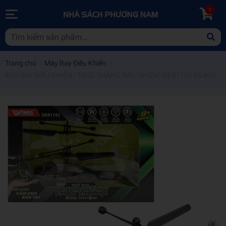
0
Trang chủ
/
Máy Bay Điều Khiển
/
MÁY BAY ĐIỀU KHIỂN - TRỰC THĂNG ĐẶC NHIỆM -DK81192 (DUKA)