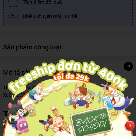
Tích điểm đổi quà
Nhiều khuyến mãi, ưu đãi
Sản phẩm cùng loại
×
Mô tả sản phẩm
Thương hiệu:
WINKA
Xuất xứ:
Việt Nam
Thông tin chi tiết
Mã hàng
8936178582647-mau1
Độ Tuổi
8+