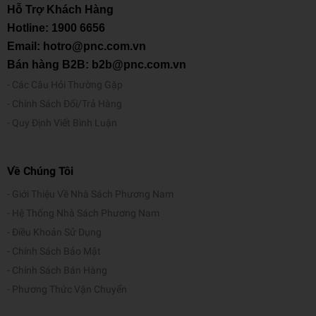
Hỗ Trợ Khách Hàng
- Thích hợp làm quà tặng cho các bé.
Hotline:
1900 6656
Sản phẩm đạt tiêu chuẩn:
Email: hotro@pnc.com.vn
Bán hàng B2B: b2b@pnc.com.vn
- Châu Âu: EN 71
Các Câu Hỏi Thường Gặp
- Mỹ: ASTM
Chính Sách Đổi/Trả Hàng
Quy Định Viết Bình Luận
- Quy chuẩn quốc gia về đồ chơi trẻ em QCVN
3:2019/BKHCN. Giấy chứng nhận hợp quy số
:VIC/23.HQ/9.15.0725, cấp ngày 02/08/2023.
Về Chúng Tôi
Cảnh báo an toàn:
Giới Thiệu Về Nhà Sách Phương Nam
Hệ Thống Nhà Sách Phương Nam
- Sản phẩm dùng cho trẻ em
Điều Khoản Sử Dụng
- Màu sắc và sản phẩm trên vỏ hộp có thể khác với sản
Chính Sách Bảo Mật
phẩm thật.
Chính Sách Bán Hàng
Phương Thức Vận Chuyển