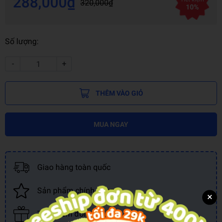
288,000₫
320,000₫
10%
Số lượng:
-
+
THÊM VÀO GIỎ
MUA NGAY
Giao hàng toàn quốc
Sản phẩm chính hãng
×
Tích điểm đổi quà