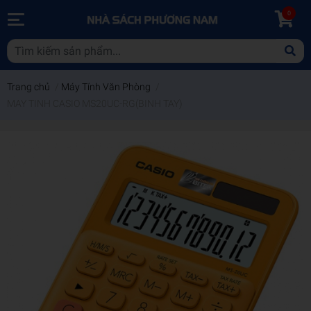
0
Trang chủ
/
Máy Tính Văn Phòng
/
MAY TINH CASIO MS20UC-RG(BINH TAY)