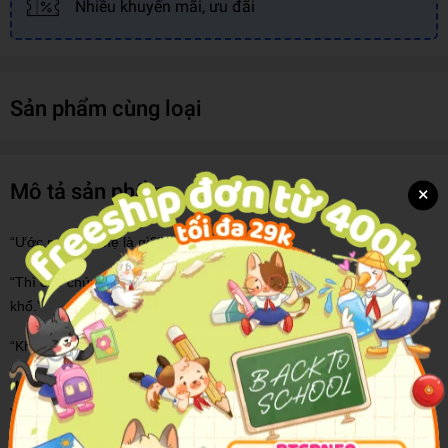
Nhiều khuyến mãi, ưu đãi
Sản phẩm cùng loại
Mô tả sản phẩm
×
“Ước mơ của mẹ là gì?”
“Thì cho chúng mày ăn học đàng hoàng, đầy đủ để mai sau đỡ
khổ.”
“Không, ước mơ khác cơ.”
“Mai sau chúng mày lập gia đình, chọn được đúng người, vợ chồng
yêu thương nhau.”