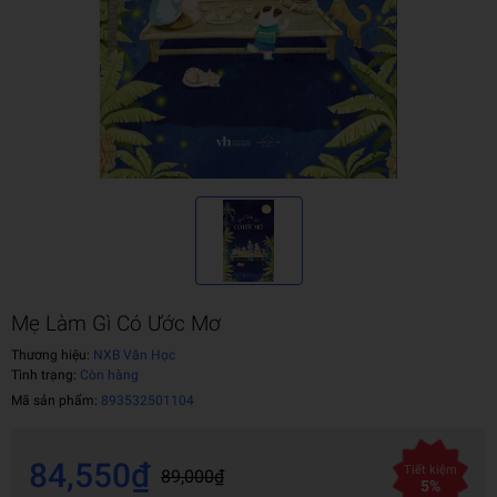
Mẹ Làm Gì Có Ước Mơ
Thương hiệu:
NXB Văn Học
Tình trạng:
Còn hàng
Mã sản phẩm:
893532501104
84,550₫
Tiết kiệm
89,000₫
5%