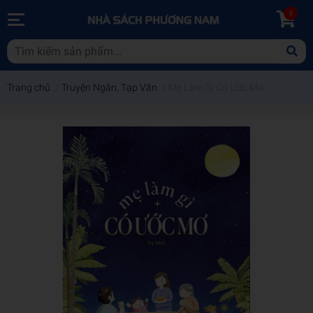
0
Trang chủ
/
Truyện Ngắn, Tạp Văn
/
Mẹ Làm Gì Có Ước Mơ