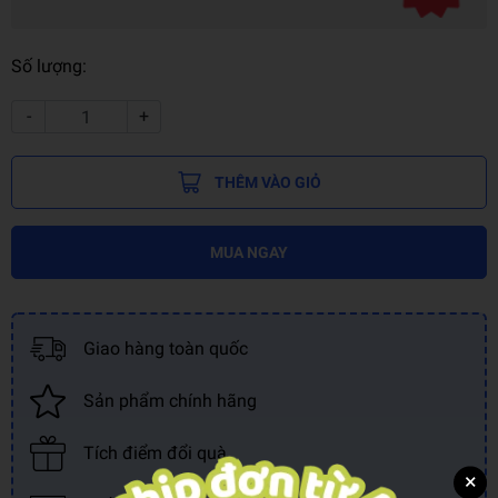
Số lượng:
-
+
THÊM VÀO GIỎ
MUA NGAY
Giao hàng toàn quốc
Sản phẩm chính hãng
Tích điểm đổi quà
×