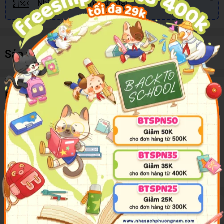
Nhiều khuyến mãi, ưu đãi
Sản phẩm cùng loại
Mô tả sản phẩm
The educational books in this series are the perfect
introduction to early learning. Work through the pages of fun
with interactive colouring and activities that stimulate young
learners. There is also a sheet of reward stickers included in
every title!
Đánh giá sản phẩm