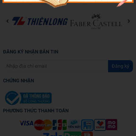
ĐĂNG KÝ NHẬN BẢN TIN
Đăng ký
CHỨNG NHẬN
PHƯƠNG THỨC THANH TOÁN