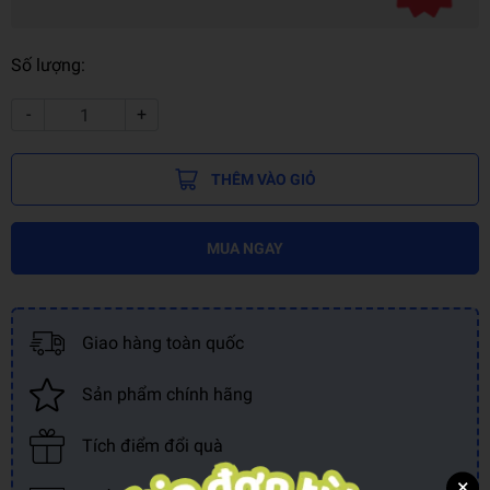
Số lượng:
-
+
THÊM VÀO GIỎ
MUA NGAY
Giao hàng toàn quốc
Sản phẩm chính hãng
Tích điểm đổi quà
×