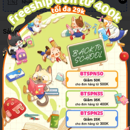
Nhiều khuyến mãi, ưu đãi
Sản phẩm cùng loại
Mô tả sản phẩm
Lift the little windows inside the book and discover lots of
interesting facts about the animals of the Poles, their
environment and why they are in danger. Then play with the
memo cards and train your memory! An educational game-
book dedicated to the Planet's endangered species that
stimulates curiosity and learning.
Đánh giá sản phẩm