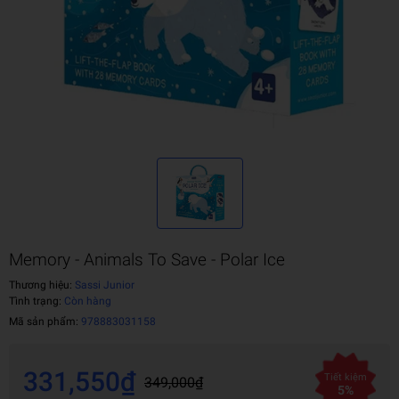
Memory - Animals To Save - Polar Ice
Thương hiệu:
Sassi Junior
Tình trạng:
Còn hàng
Mã sản phẩm:
978883031158
331,550₫
Tiết kiệm
349,000₫
5%