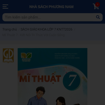
0
Trang chủ
/
SÁCH GIÁO KHOA LỚP 7 KNTT2026
/
Mĩ Thuật 7 - Kết Nối Tri Thức Với Cuộc Sống