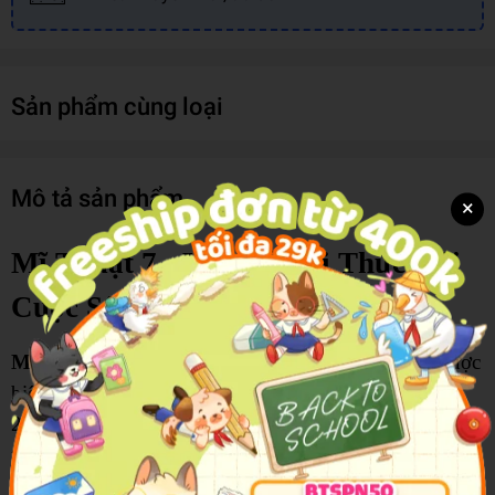
Sản phẩm cùng loại
Mô tả sản phẩm
×
Mĩ Thuật 7 - Kết Nối Tri Thức Với
Cuộc Sống
Mĩ Thuật 7 (Kết Nối Tri Thức Với Cuộc Sống)
được
biên soạn theo Chương trình Giáo dục phổ thông
2018, giúp học sinh khám phá vẻ đẹp của nghệ thuật
thông qua các hoạt động quan sát, thực hành và sáng
tạo. Nội dung sách kết hợp giữa mĩ thuật tạo hình và