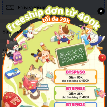
Nhiều khuyến mãi, ưu đãi
×
Sản phẩm cùng loại
Mô tả sản phẩm
Móc Khóa Nhựa/Bấm Móng Tay YSK01259
Móc khóa kim dụng cụ bấm móng tay dễ thương
Các chi tiết in khắc tinh tế, mô tả rõ từng đường nét.
Sản phẩm thích hợp làm phụ kiện trang trí, làm quà tặng cho
mọi người.
Sản phẩm nhỏ, nhẹ, xinh xắn, tiện dụng
Móc khóa cao cấp, gọn nhẹ, tiện lợi, dễ sử dụng, chắc chắn.
Sành điệu và đầy cá tính nhưng không thiếu phần sang