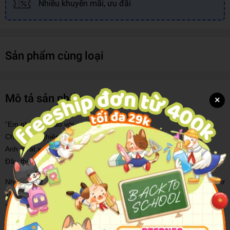
Nhiều khuyến mãi, ưu đãi
Sản phẩm cùng loại
Mô tả sản phẩm
×
“Em phải làm sao với cơn say nóng hổi?
Chiều chỉ nghiêng ngả mà lòng dậy phong ba
Anh ở rất xa, anh đâu thể là gió
Đâu thể mỗi chiều ôm ấp giấc mộng hoa.”
Những dòng thơ da diết đánh dấu sự quay trở lại của nàng thơ
Trịnh Nam Trân vào một ngày đông lạnh. Trân đưa bạn lạc vào một
“quầy bar”, nơi cô nhẹ nhàng “mời bạn một ly vang tình” để một lần
được say mèm trong men hơi yêu thương.