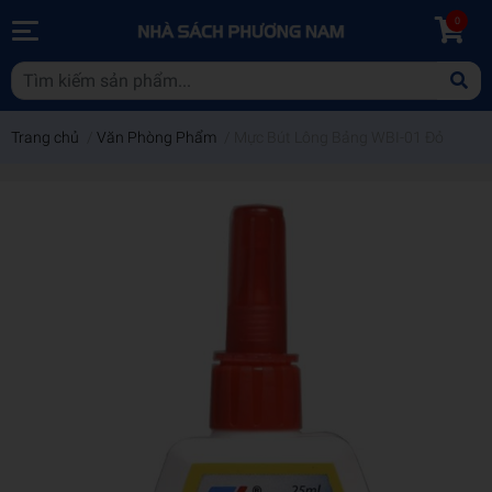
0
Trang chủ
/
Văn Phòng Phẩm
/
Mực Bút Lông Bảng WBI-01 Đỏ