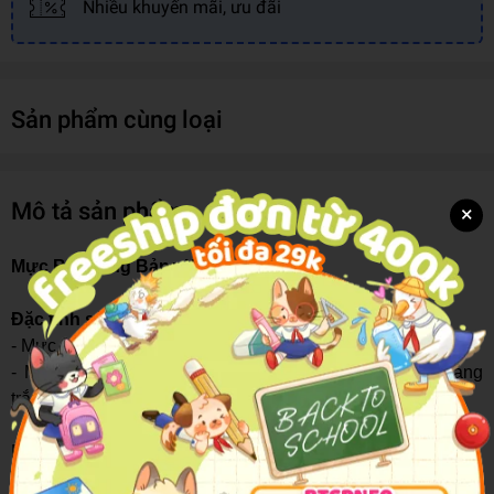
Nhiều khuyến mãi, ưu đãi
Sản phẩm cùng loại
Mô tả sản phẩm
×
Mực Bút Lông Bảng WBI-01 Đỏ
Đặc tính sản phẩm :
- Mực sử dụng cho bút lông bảng.
- Màu mực tươi, nhanh khô, dễ dàng xóa sạch trên bảng
trắng hoặc bề mặt nhẵn.
- Mực không độc hại, đạt tiêu chuẩn Châu Âu EN71/3,
EN71/9 và Mỹ ASTM D-4236.
- Thiết kế hộp khoa học giúp tránh bay hơi và chảy mực.