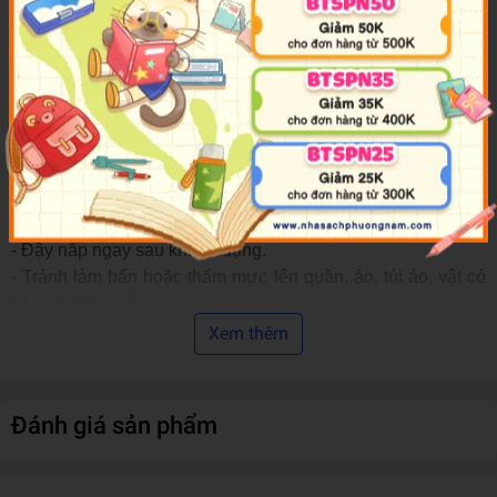
Van tiết lưu giúp mực luôn nhỏ thành dạng giọt khi bơm.
- Tặng kèm 01 ngòi bút lông bảng.
Tuổi thọ & bảo quản:
- Tuổi thọ trung bình của sản phẩm: 18 tháng tính từ ngày
sản xuất.
- Bảo quản nơi khô ráo, thoáng mát, tuyệt đối tránh xa nguồn
nhiệt, lửa và hóa chất.
- Tránh ánh nắng trực tiếp chiếu vào sản phẩm.
Khuyến cáo:
- Đậy nắp ngay sau khi sử dụng.
- Tránh làm bẩn hoặc thấm mực lên quần, áo, túi áo, vật có
bề mặt thấm hút.
Xem thêm
Đánh giá sản phẩm