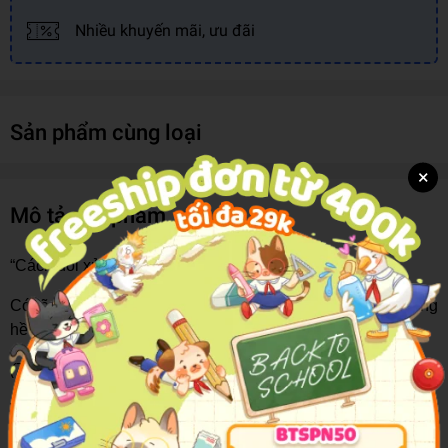
Nhiều khuyến mãi, ưu đãi
Sản phẩm cùng loại
×
Mô tả sản phẩm
“Cách đối xử tốt nhất với một người là gì?
Có lẽ chính là khắc ghi người đó trong tim, dù cả đời không
hề gặp lại, dù người đó đã sớm rời xa thế giới này”
(Trích Muối - Sự hồi sinh nơi sâu thẳm vụn vỡ)
Tất thảy con người ta đều là những hạt muối nhỏ xíu ở trên
đời. Nếu nó mất đi hương vị làm sao bắt nó mặn trở lại