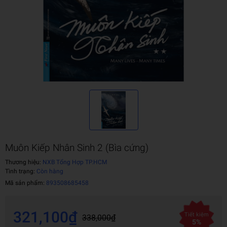
Muôn Kiếp Nhân Sinh 2 (Bìa cứng)
Thương hiệu:
NXB Tổng Hợp TP.HCM
Tình trạng:
Còn hàng
Mã sản phẩm:
893508685458
321,100₫
Tiết kiệm
338,000₫
5%