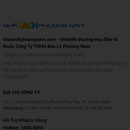
cuộc chinh phạt của Alexander Đại Đế, bí ẩn lăng mộ Tần Thủy
Hoàng, những cõi giới linh hồn, rồi quay ngược lại cuộc sống đời
thường mà bất cứ ai cũng thấy có mình ở trong đó. Để cùng suy
ngẫm về những giá trị đẹp đẽ của đời sống. Để nắm lấy những thời
khắc còn lại của cuộc đời mình và xoay chuyển số phận, nghiệp lực
nhasachphuongnam.com - Website thương mại điện tử
theo chiều hướng tỉnh thức và nhân ái. Và trên hết, đó là cùng
thuộc Công Ty TNHH Bán Lẻ Phương Nam
chung tay xây dựng một thế giới tốt đẹp trên nền tảng của yêu
thương và chữa lành.
Công ty Cổ phần Văn hoá Phương Nam
Giấy chứng nhận Đăng ký Kinh doanh số 0312628590 do Sở
“Nếu chúng ta có thể cùng nhau
chuyển hoá những tư tưởng
Kế hoạch và Đầu tư Thành phố Hồ Chí Minh cấp ngày
thù hận, tham lam, ích
kỷ bằng những tư tưởng cao thượng,
21/06/2019
tốt lành; chuyển
hóa các hành động hận thù, giết chóc bằng
tình thương
yêu rộng lớn thì mọi việc có thể thay đổi
” – trích
ĐỊA CHỈ CÔNG TY
Muôn Kiếp Nhân Sinh 2.
Lầu 1, Số 940 Đường 3/2, Phường Phú Thọ, TP. Hồ Chí Minh
Thông tin tác giả
Văn phòng:
31 Hàn Thuyên, Phường Sài Gòn, TP. Hồ Chí Minh
Tác giả Nguyên Phong
(Vũ Văn Du) du học ở Mỹ từ năm 1968,
Hỗ Trợ Khách Hàng
tốt nghiệp cao học Sinh vật học, Điện toán. Ông từng là Kỹ sư
Hotline:
1900 6656