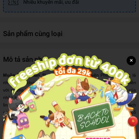
Nhiều khuyến mãi, ưu đãi
Sản phẩm cùng loại
Mô tả sản phẩm
×
Muôn Kiếp Nhân Sinh 2
của tác giả Nguyên Phong tiếp tục là
những câu chuyện tiền kiếp, nhân quả luân hồi hấp dẫn gắn liền
với những kiến giải uyên bác về quá khứ, hiện tại, tương lai của
nhân loại và thế giới thông qua góc nhìn của cả khoa học và tâm
linh. Chúng ta là ai, chúng ta đến từ đâu và sẽ đi về đâu? Làm cách
nào để chữa lành thế giới này, hành tinh này trước những biến cố
lớn đang và sẽ diễn ra trong tương lai gần?
Trong tập 2, hành trình thức tỉnh tâm linh của nhân vật Thomas sẽ