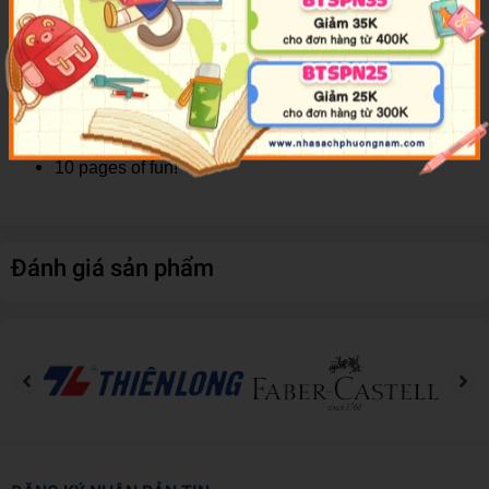
Colorful images
Lively story
Plastic figurines
Durable playmat
Figurines and playmat stored in the book
Portable
10 pages of fun!
Đánh giá sản phẩm