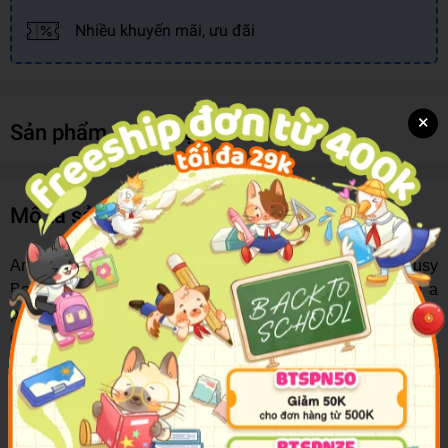
Nhiều khuyến mãi, ưu đãi
×
Sản phẩm cùng loại
Mô tả sản phẩm
An engaging storybook and toy in one activity kit!
My Busy
Books
offer full-page illustrations, a story, figurines, and a
playmat that bring the characters to life and ignite your
child's imagination.
© Disney
Features:
Sturdy board book