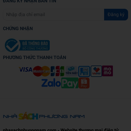
ĐĂNG KÝ NHẬN BẢN TIN
Đăng ký
CHỨNG NHẬN
PHƯƠNG THỨC THANH TOÁN
nhasachphuongnam.com - Website thương mại điện tử