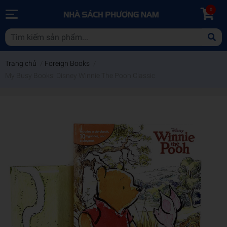
0
Trang chủ
/
Foreign Books
/
My Busy Books: Disney Winnie The Pooh Classic