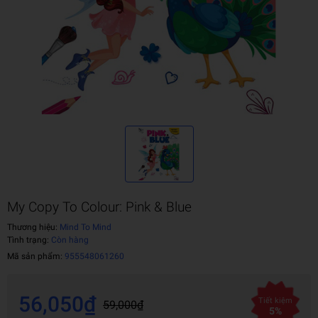
My Copy To Colour: Pink & Blue
Thương hiệu:
Mind To Mind
Tình trạng:
Còn hàng
Mã sản phẩm:
955548061260
56,050₫
Tiết kiệm
59,000₫
5%