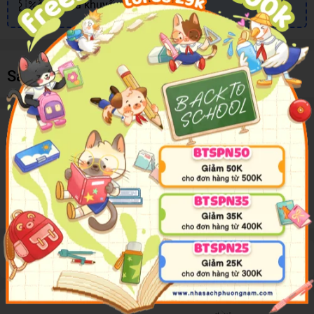
Nhiều khuyến mãi, ưu đãi
Sản phẩm cùng loại
Mô tả sản phẩm
Accompanied with fun and joyful captions, the books will no
doubt be a perfect colouring companion for the learning
child.
Đánh giá sản phẩm