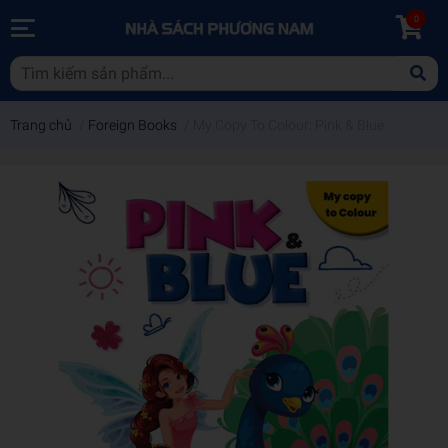
0
Trang chủ
/
Foreign Books
/
My Copy To Colour: Pink & Blue