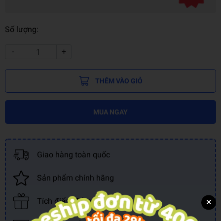
Số lượng:
-
+
THÊM VÀO GIỎ
MUA NGAY
Giao hàng toàn quốc
Sản phẩm chính hãng
×
Tích điểm đổi quà