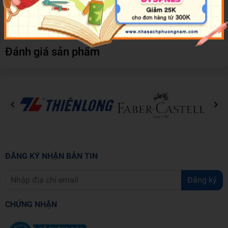
his colouring skills.
Đánh giá sản phẩm
ĐĂNG KÝ NHẬN BẢN TIN
Đăng ký
CHỨNG NHẬN