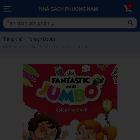
0
Trang chủ
/
Foreign Books
/
My Fantastic Mini Jumbo: Colouring Book 4