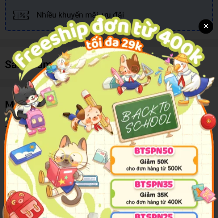
Nhiều khuyến mãi, ưu đãi
×
Sản phẩm cùng loại
Mô tả sản phẩm
These highly delightful colouring books have been designed
to improve not only the colouring skills but also to develop
visual and organizational skills in the child. The ever
hilarious and joyful pictures in the books will add to the
flavour of colouring by the child.
As a “Jumbo” series, the pictures will provide hours of fun
colouring for the child. Mind to Mind’s “Jumbo” colouring
series is the gate-opener for the future of the growing child in