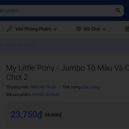
Văn Phòng Phẩm
Đồ Chơi
àu Và Các Trò Chơi 2
My Little Pony - Jumbo Tô Màu Và 
Chơi 2
Thương hiệu:
NXB Mỹ Thuật
|
Tình trạng:
Còn hàng
Mã sản phẩm:
893521029642
23,750₫
25,000₫