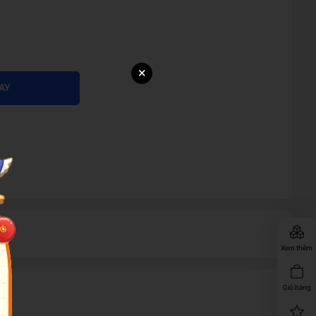
×
AY
Xem thêm
Giỏ hàng