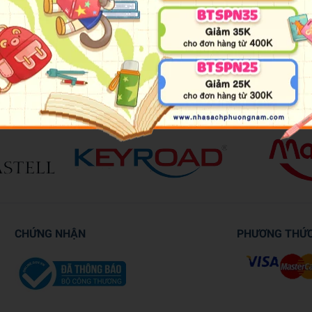
c bạn. Bé hãy sử dụng bút màu cùng với trí tưởng tượng để tạo ra n
CHỨNG NHẬN
PHƯƠNG THỨ