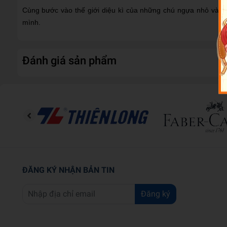
Cùng bước vào thế giới diệu kì của những chú ngựa nhỏ và cá
mình.
Đánh giá sản phẩm
ĐĂNG KÝ NHẬN BẢN TIN
Đăng ký