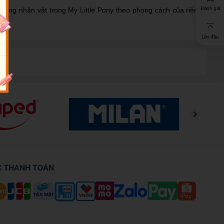
Đánh giá
hững nhân vật trong My Little Pony theo phong cách của riêng
Lên đầu
C THANH TOÁN