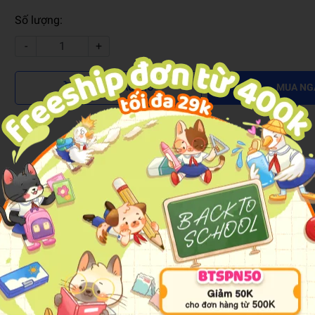
Số lượng:
-
+
THÊM VÀO GIỎ
MUA NG