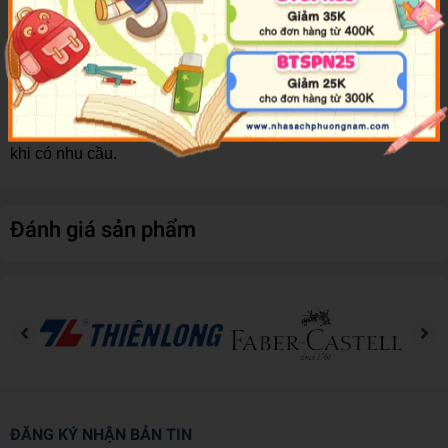
nhựa cứng cáp, bề mặt trơn láng, khó bị nứt, vỡ trong quá
trình sử dụng. Mặt dưới có thiết kế nam châm với lực từ
mạnh, là công cụ hữu hiệu khi muốn giữ giấy, tài liệu trên
các bề mặt có từ tính.
-Sản phẩm có kích thước nhỏ gọn nên rất tiện lợi mang theo
khi có nhu cầu.
Đánh giá sản phẩm
ĐĂNG KÝ NHẬN BẢN TIN