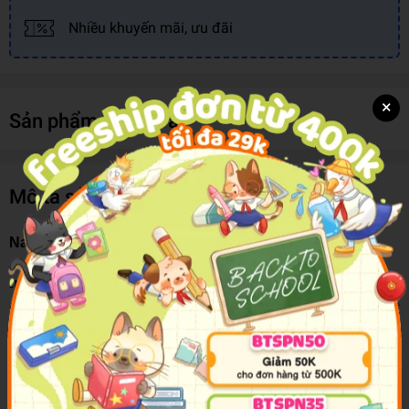
Nhiều khuyến mãi, ưu đãi
×
Sản phẩm cùng loại
Mô tả sản phẩm
Nam Châm Gắn Bảng 15mm - Deli 7823
-Nam Châm Gắn Bảng 15mm - Deli 7823 là sản phẩm được
sử dụng để giữ giấy, tài liệu trên bảng từ hoặc các bề mặt
khác có từ tính. Sản phẩm được dùng phổ biến trong văn
phòng hoặc trong các trường học.
-Nút Chặn Nam Châm với mặt trên được làm từ chất liệu