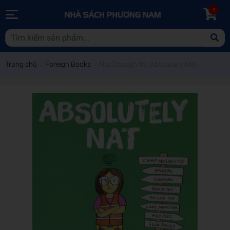
0
Trang chủ
/
Foreign Books
/
Nat Enough #3: Absolutely Nat