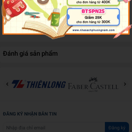
and someone even more annoying than the endless mosquitoes:
Millie Flatbottom. Even worse, she's constantly pushed out of her
comfort zone and forced to come face-to-face with some of her
greatest fears. Although summer camp isn't at all what Natalie
expected, could it be exactly what she needs?
Đánh giá sản phẩm
ĐĂNG KÝ NHẬN BẢN TIN
Đăng ký