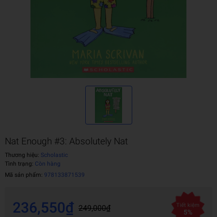
Nat Enough #3: Absolutely Nat
Thương hiệu:
Scholastic
Tình trạng:
Còn hàng
Mã sản phẩm:
978133871539
236,550₫
Tiết kiệm
249,000₫
5%