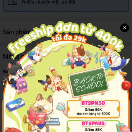
Nhiều khuyến mãi, ưu đãi
×
Sản phẩm cùng loại
Mô tả sản phẩm
Nat Enough #3: Absolutely Nat
Companion to the New York Times bestseller
Nat Enough
!
You can stay stuck or go forward, but you can't go back.
Natalie has just arrived at summer camp and soon realizes it isn't
anything like the brochure. Instead of spending the summer with
her best friends, Zoe and Flo, Natalie is stuck with her ex-BFF, Lily,