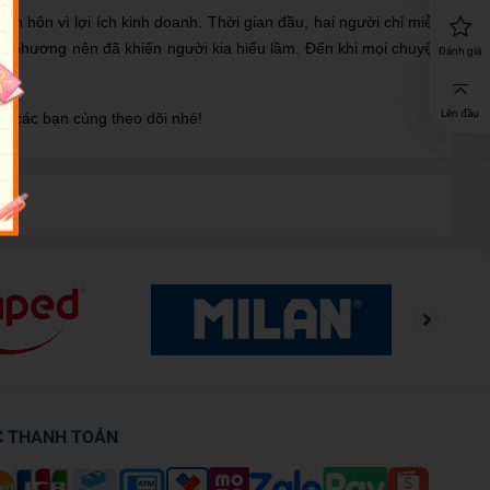
 hôn vì lợi ích kinh doanh. Thời gian đầu, hai người chỉ miễn
i phương nên đã khiến người kia hiểu lầm. Đến khi mọi chuyện
Đánh giá
Lên đầu
ời các bạn cùng theo dõi nhé!
C THANH TOÁN