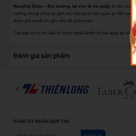
Naughty Babe – Em bướng, lại cho là em quậy
là câu chuyệ
cưỡng chung sống và gần như không có liên quan gì đến cuộc 
được giải quyết thì gần như đã quá muộn.
Các bạn có tò mò đâu là bước ngoặt khiến cả hai quay lại nói c
Đánh giá sản phẩm
ĐĂNG KÝ NHẬN BẢN TIN
Đăng ký