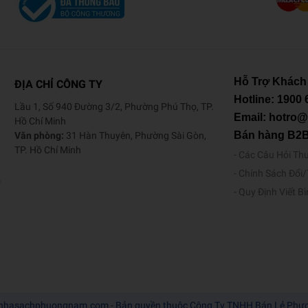
Hỗ Trợ Khách
ĐỊA CHỈ CÔNG TY
Hotline:
1900 
Lầu 1, Số 940 Đường 3/2, Phường Phú Thọ, TP.
Email: hotro
Hồ Chí Minh
Bán hàng B2
Văn phòng:
31 Hàn Thuyên, Phường Sài Gòn,
TP. Hồ Chí Minh
Các Câu Hỏi Th
Chính Sách Đổi
o
Quy Định Viết B
nhasachphuongnam.com - Bản quyền thuộc Công Ty TNHH Bán Lẻ Ph