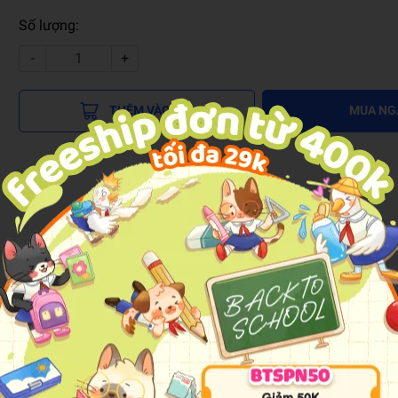
Số lượng:
-
+
THÊM VÀO GIỎ
MUA NG