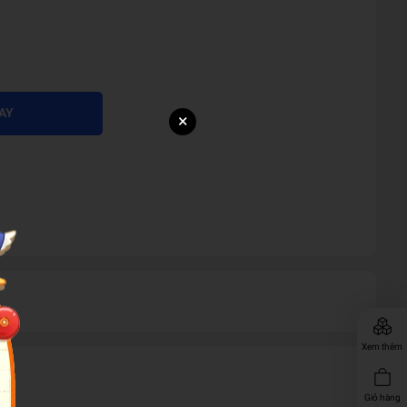
AY
×
Xem thêm
Giỏ hàng