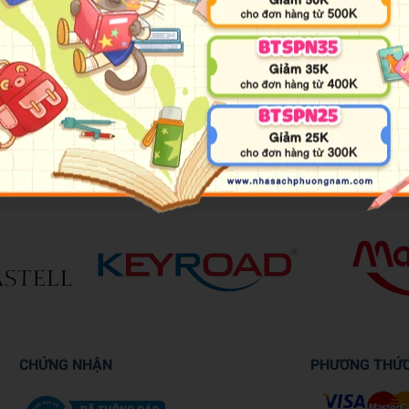
n của Phayak Chatdecha Chen và Tacha Wongteerawit. Cả hai bị ép đính
sống của nhau. Cả hai đều không biết lý do cho mọi hành động của đố
huyện với nhau? Và rồi quan hệ của cả hai sẽ kết thúc như thế nào? M
CHỨNG NHẬN
PHƯƠNG THỨ