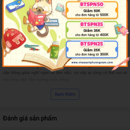
Tôi - Một con người khó hiểu
Tôi đến từ đâu – Tôi phải đi về đâu
Tình yêu và Bất hạnh đều là sự trưởng thành
Cố lên nào các bạn trẻ
Trưởng thành không phải là khởi đầu của những âu lo và đau khổ,
chống cự và trì hoãn mới là điều cần lên án, ta cố gắng chiến thắng
nỗi sợ hãi về tương lai, học cách làm chủ thời gian của chính mình,
cân bằng giữa nghỉ ngơi và làm việc, cứ vậy ai cũng có thể vui vẻ
với công việc, tận hưởng cuộc sống.
Mong cho tất cả chúng ta có thể lần theo dấu chân của những bậc
Xem thêm
triết nhân, can đảm nhận rõ khái niệm bản ngã.
Đánh giá sản phẩm