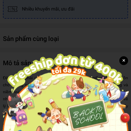
Nhiều khuyến mãi, ưu đãi
Sản phẩm cùng loại
×
Mô tả sản phẩm
Đây không phải một cuốn sách theo dạng hạt giống cho tâm hồn
cho nhưng nó lại khiến bạn thu hoạch được vô số thành công và
niềm vui sống: Ở đây không có những đạo lý sâu xa huyền bí,
những ngôn từ thâm thúy khó hiểu nhưng lại khiến bạn hiểu hơn về
lý luận Tâm lý học Bản ngã (cái tôi) kinh điển giúp bạn có thể thấy
hiểu cuộc sống bắt đầu từ việc thấu hiểu bản thân.
Cuốn sách này được chia làm bốn chủ đề.