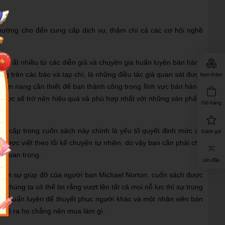
hường cho đến cung cấp dịch vụ, thậm chí cả các cơ hội nghề
 hỏi rất nhiều từ các diễn giả và chuyên gia huấn luyện bán hàng
ng trên các báo và tạp chí, là những điều tác giả quan sát được
Xem thêm
à cẩm nang cần thiết để bạn thành công trong lĩnh vực bán hàng.
p được sẽ trở nên hiệu quả và phù hợp nhất với những sản phẩm
Giỏ hàng
đề cập trong cuốn sách này chính là yếu tố quyết định mức độ
Đánh giá
được viết theo lối kể chuyện tự nhiên, do vậy bạn cần phải chủ
g quan trọng.
Lên đầu
với sự giúp đỡ của người bạn Michael Norton, cuốn sách được
chúng ta có thể tin rằng vượt lên tất cả mọi nỗ lực thì sự trung
ược huấn luyện để thuyết phục người khác và một nhân viên bán
à lẽ ra họ chẳng nên mua làm gì.