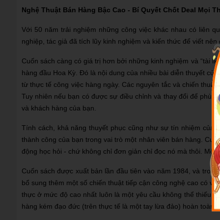
Nghệ Thuật Bán Hàng Bậc Cao - Bí Quyết Chốt Deal Mọi Th
Với 50 năm trải nghiệm những công việc khác nhau có liên q
nghiệp, tác giả đã tích lũy kinh nghiệm và kiến thức để viết nê
Cuốn sách càng có giá trị hơn bởi những kinh nghiệm và “tài liệ
hàng đầu Hoa Kỳ. Đó là nội dung của nhiều bài diễn thuyết của 
từ thực tế công việc hàng ngày. Các nguyên tắc và chiến thuật 
Tuy nhiên nếu bạn có được sự điều chỉnh và thay đổi để phù h
và khách hàng của bạn.
Tính cách, khả năng thuyết phục cũng như sự tín nhiệm của b
thành công của bạn trong vai trò một nhân viên bán hàng. Cuốn
động học hỏi - chứ không chỉ đơn giản chỉ đọc nó mà thôi. Một c
Cuốn sách được xuất bản lần đầu tiên vào năm 1984, và trong
bổ sung thêm một số chiến thuật tiếp cận công nghệ cao có vai t
thực ở mức độ cao nhất luôn là một yêu cầu không thể thiếu đ
hàng kém đạo đức (trên thực tế là một tay lừa đảo) hoàn toàn 