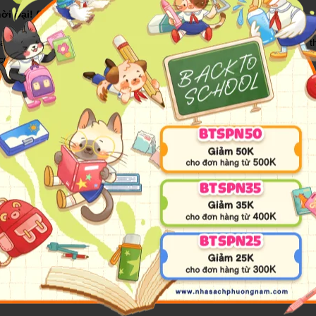
ời Đại! (Tái bản năm 2021)
uan đến nghề bán hàng: từ bán các loại hàng hóa, sản phẩm thông t
n cuốn sách
Nghệ Thuật Bán Hàng Bậc Cao
.
u quý giá” mà tác giả “thu lượm” được khi tham gia diễn thuyết và học
những chuyên gia đào tạo tên tuổi, là các bài viết về nghề bán hàng đă
được đề cập trong cuốn sách khá chi tiết và dễ hiểu nên đây có thể l
ợp với bản chất công việc của mình thì có lẽ những thông tin thu thậ
ạn trong quá trình áp dụng những nguyên tắc hay chiến thuật được 
 sách bao gồm rất nhiều ví dụ minh họa và những câu chuyện thực tế, 
uốn sổ tay nhỏ sẽ rất hữu ích trong việc giúp bạn ghi lại những ý tưởn
 phiên bản mới nhất của
Nghệ Thuật Bán Hàng Bậc Cao
năm 2004 , 
rò quyết định đối với môi trường bán hàng hiện nay. Gấp cuốn sách lại, 
ối với một người bán hàng chuyên nghiệp. Tại sao ư? Bởi chúng ta đ
có thể thuyết phục khách hàng mua những sản phẩm với giá trên trời m