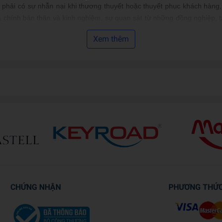
 phải có sự nhẫn nại khi thương thuyết hoặc thuyết phục khách hàng,
 chính bản thân và kinh nghiệm, sự quan sát từ những đồng nghiệp, t
Xem thêm
ười bán hàng
ường gặp trong quá trình bán hàng.
c khách hàng.
 tạo ra một nhân viên bán hàng chuyên nghiệp mà chỉ giúp bạn bán h
à một loạt những kỹ thuật bán hàng chuyên nghiệp.
triết lý xuyên suốt trong từng chủ đề: “Bạn có thể có được tất cả mọi
ong cuộc sống hiện nay so với thời kỳ khi cuốn sách được xuất bản 
ho khách nhiều thứ còn quan trọng hơn cả một mức giá hợp lý thì k
CHỨNG NHẬN
PHƯƠNG THỨ
rất nhiều đoạn hội thoại và những mẩu chuyện vui. Hơn 700 câu hỏi và
 bài phân tích và nhiều câu chuyện khác nhau sẽ đem đến cho bạn cảm