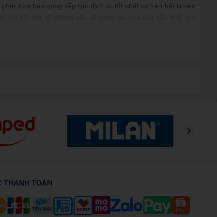
 phải đảm bảo cung cấp các dịch vụ tốt nhất và trên hết là nên
ác giả đã chia sẻ những vấn đề đáng lưu ý và khá cần thiết cho
àng hiệu quả hơn.
 thứ trong cuộc sống nếu bạn biết giúp người khác đạt được điều
lần đầu. Mục tiêu của một thương vụ là đảm bảo khách hàng mua
hông những bạn đã có một thương vụ thành công mà chính khách
C THANH TOÁN
 250 chiến thuật kinh doanh, chiêu thức cũng như các cách thức
 giác thú vị khi đọc.