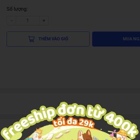
Số lượng:
-
+
THÊM VÀO GIỎ
MUA NG