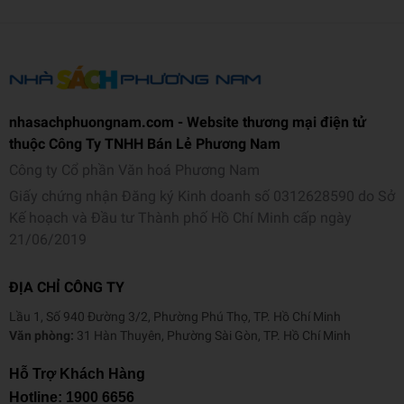
Ngôn ngữ
Tiếng Việt
Trọng lượng (gr)
370
Kích thước (cm)
16 x 16
Số trang
352
nhasachphuongnam.com - Website thương mại điện tử
thuộc Công Ty TNHH Bán Lẻ Phương Nam
Hình thức
Bìa mềm
Công ty Cổ phần Văn hoá Phương Nam
Giấy chứng nhận Đăng ký Kinh doanh số 0312628590 do Sở
Kế hoạch và Đầu tư Thành phố Hồ Chí Minh cấp ngày
21/06/2019
ĐỊA CHỈ CÔNG TY
Lầu 1, Số 940 Đường 3/2, Phường Phú Thọ, TP. Hồ Chí Minh
Văn phòng:
31 Hàn Thuyên, Phường Sài Gòn, TP. Hồ Chí Minh
Hỗ Trợ Khách Hàng
Hotline:
1900 6656