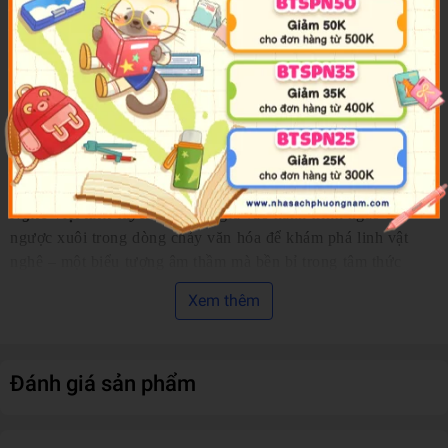
Nam, song, hình tượng con nghê lại ít khi được chú ý, thậm
chí dễ bị lẫn khuất giữa những linh vật nổi danh hơn.
Sau
Phác họa Nghê - gã linh vật bên rìa
, nhà nghiên cứu Trần
Hậu Yên Thế tiếp tục hành trình khảo cứu công phu về linh
vật này với
Nghê Việt tinh tuyển
. Cuốn sách chọn lọc những
“gương mặt” nghê tiêu biểu, cập nhật các tư liệu khoa học và
kết quả điền dã mới, giúp độc giả có cái nhìn rõ hơn về lai
lịch, hình tướng, ý nghĩa biểu tượng và vẻ đẹp của nghê Việt.
Nghê Việt tinh tuyển
đưa độc giả vào hành trình ngao du
ngược xuôi trong dòng chảy văn hóa để khám phá linh vật
nghê – một biểu tượng âm thầm mà bền bỉ trong tâm thức
Việt. Từ kiến trúc cung đình thời Lý - Trần, đình chùa thời Lê,
Xem thêm
đến không gian thờ tự của nhiều gia đình Việt ngày nay, nghê
không đơn thuần là chi tiết trang trí, mà còn trở thành một linh
vật sống động, góp phần tạo nên hồn cốt của nghệ thuật dân
Đánh giá sản phẩm
gian Việt Nam. Thông qua hình tượng con nghê lặng lẽ canh
giữ trước những không gian thiêng, độc giả còn thấy được
nhiều câu chuyện khác về thẩm mĩ, tín ngưỡng và trí tưởng