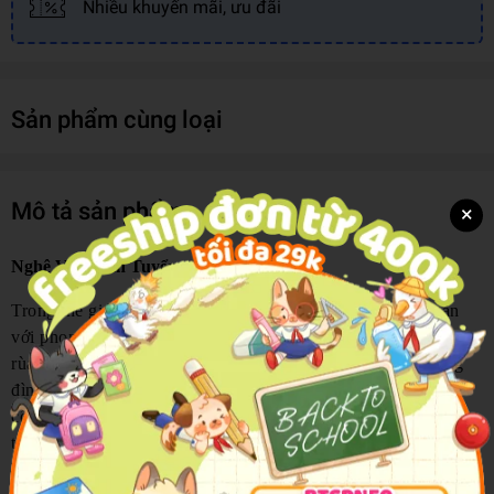
Nhiều khuyến mãi, ưu đãi
Sản phẩm cùng loại
Mô tả sản phẩm
×
Nghê Việt Tinh Tuyển
Trong thế giới linh vật dân gian Việt Nam, rồng thường gắn
với phong thái uy nghi, phượng thì lộng lẫy, lân thì rộn ràng,
rùa lại trầm mặc. Còn nghê? Nghê thường đứng lặng ở cổng
đình, mái chùa, gian thờ; lúc nghiêm trang như một vị hộ vệ
cõi thiêng, lúc lại có nét tinh nghịch như vừa bước ra từ trí
tưởng tượng phóng khoáng của nghệ nhân. Quen thuộc và
hiện diện bền bỉ suốt hàng nghìn năm trong văn hóa Việt