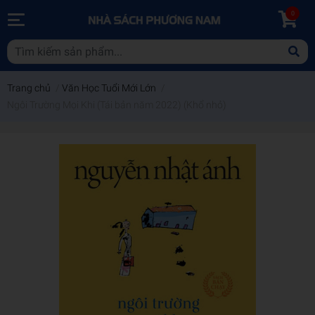
0
Trang chủ
/
Văn Học Tuổi Mới Lớn
/
Ngôi Trường Mọi Khi (Tái bản năm 2022) (Khổ nhỏ)