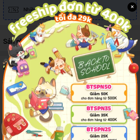
×
Nhiều khuyến mãi, ưu đãi
Sản phẩm cùng loại
Mô tả sản phẩm
Những câu chuyện về nhóm bạn học sinh năm đầu cấp 3 với bao
kỷ niệm vui buồn hờn giận, bao nhiêu trò tinh nghịch của tuổi mới
lớn. Với những Hạt tiêu, Tóc ngắn, Hột mít, Bảnh trai, Răng chuột,
Mặt mụn… đã tạo nên không khí của một lớp học thật dễ thương
với bao nhiêu tình cảm yêu thương, cảm động và gần gũi. Đây là
sách mới nhất của tác giả viết về tuổi áo trắng mộng mơ và tinh
nghịch.