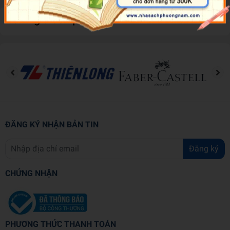
Đánh giá sản phẩm
ĐĂNG KÝ NHẬN BẢN TIN
Đăng ký
CHỨNG NHẬN
PHƯƠNG THỨC THANH TOÁN