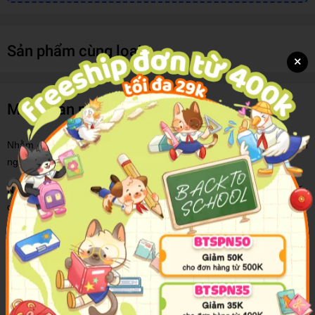
Sản phẩm cùng loại
×
Mô tả sản phẩm
Nhằm giúp các em học sinh lớp 9 có tài liệu học tập và thực hành
ngữ pháp, chúng tôi biên soạn
Ngữ pháp tiếng Anh 9
.
Ngữ pháp tiếng Anh 9
tổng hợp các điểm ngữ pháp trọng yếu
dựa theo khung chương trình mới ngữ pháp tiếng Anh lớp 9 của Bộ
GD&ĐT. Sách gồm 3 phần:
- Tense (Thì)
- Parts of Speech (Từ loại)
- Sentence Structures (Cấu trúc câu)