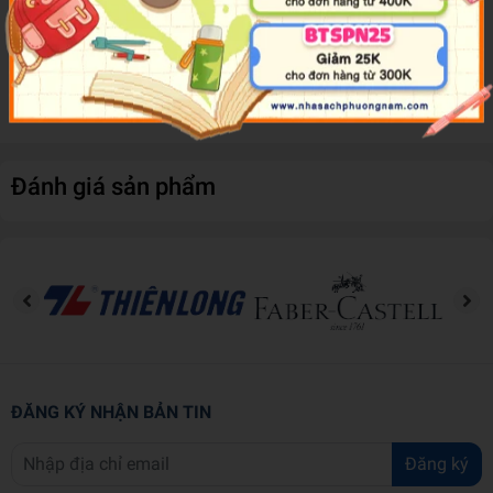
Các chủ điểm ngữ pháp trong mỗi phần được trình bày rõ ràng, chi
tiết nhằm giúp các em học sinh dễ dàng ghi nhớ và nắm vững phần
lý thuyết.
Đánh giá sản phẩm
ĐĂNG KÝ NHẬN BẢN TIN
Đăng ký