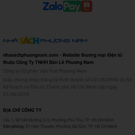
NXB
Phụ Nữ Việt Nam
Năm XB
2026
Ngôn ngữ
Tiếng Việt
Trọng lượng (gr)
250
nhasachphuongnam.com - Website thương mại điện tử
Kích thước (cm)
18 x 13 x 1.1
thuộc Công Ty TNHH Bán Lẻ Phương Nam
Số trang
232
Công ty Cổ phần Văn hoá Phương Nam
Giấy chứng nhận Đăng ký Kinh doanh số 0312628590 do Sở
Hình thức
Bìa mềm
Kế hoạch và Đầu tư Thành phố Hồ Chí Minh cấp ngày
21/06/2019
ĐỊA CHỈ CÔNG TY
Lầu 1, Số 940 Đường 3/2, Phường Phú Thọ, TP. Hồ Chí Minh
Văn phòng:
31 Hàn Thuyên, Phường Sài Gòn, TP. Hồ Chí Minh