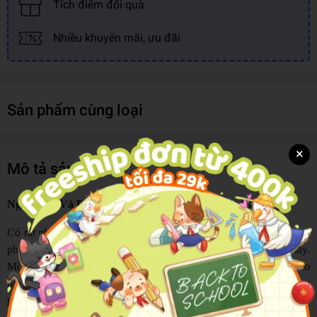
Tích điểm đổi quà
Nhiều khuyến mãi, ưu đãi
Sản phẩm cùng loại
×
Mô tả sản phẩm
Ngữ Pháp Và Bài Tập Tổng Hợp Tiếng Hàn Sơ Cấp Tập 1
Có rất nhiều phương pháp để học tiếng Hàn, nhưng thực tế, không
phải ai cũng có thể tiếp thu và sử dụng thành thạo ngôn ngữ này.
Một trong những rào cản lớn nhất chính là cấu trúc ngữ pháp đảo
ngược so với tiếng Việt, cùng hệ thống đuôi câu và tiểu từ phong
phú, phức tạp... Điều này khiến không ít người học, dù đã đạt đến