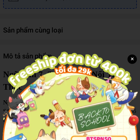
Sản phẩm cùng loại
Mô tả sản phẩm
×
Ngữ Văn 7- Tập 2 - Kết Nối Tri
Thức
Ngữ Văn 7 - Tập 2 (Kết Nối Tri Thức Với Cuộc
Sống)
được biên soạn theo Chương trình Giáo dục phổ
thông 2018, giúp học sinh tiếp tục phát triển các năng
lực đọc, viết, nói và nghe thông qua hệ thống văn bản
đa dạng về nội dung và thể loại. Nội dung sách gắn kết