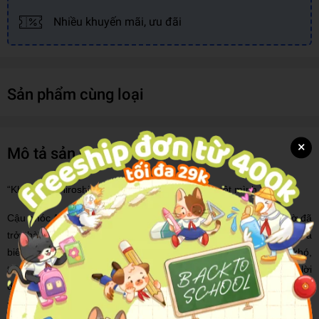
Nhiều khuyến mãi, ưu đãi
Sản phẩm cùng loại
×
Mô tả sản phẩm
“Khi em về Hiroshima rồi thì bà sẽ lại thui thủi một mình.”
Cậu nhóc Akihiro khóc nhè, hay được nuông chiều ngày nào giờ đã
trở thành một đứa trẻ Saga “đích thực”, vừa biết đỡ đần bà vừa
biết quan tâm giúp đỡ mọi người. Ở miền quê Saga nghèo khó,
thiếu thốn từ cái ăn đến cái mặc, Akihiro đã thấm nhuần những lời
dạy của bà ngoại tài giỏi “dữ thần”, mỗi ngày đều tận hưởng cuộc
sống “nghèo vui nghèo vẻ” bên bà và bạn bè!