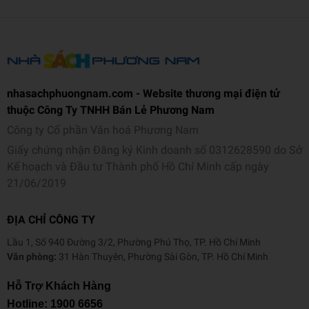
Mời bạn đón đọc “Nhật kí nơi xứ lạ” tập 4, một bản nhạc
chậm rãi về lòng cảm thông và nỗ lực thấu hiểu giữa những
con người rất khác nhau.
nhasachphuongnam.com - Website thương mại điện tử
thuộc Công Ty TNHH Bán Lẻ Phương Nam
Công ty Cổ phần Văn hoá Phương Nam
Giấy chứng nhận Đăng ký Kinh doanh số 0312628590 do Sở
Kế hoạch và Đầu tư Thành phố Hồ Chí Minh cấp ngày
21/06/2019
ĐỊA CHỈ CÔNG TY
Lầu 1, Số 940 Đường 3/2, Phường Phú Thọ, TP. Hồ Chí Minh
Văn phòng:
31 Hàn Thuyên, Phường Sài Gòn, TP. Hồ Chí Minh
Hỗ Trợ Khách Hàng
Hotline:
1900 6656