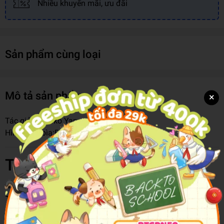
Nhiều khuyến mãi, ưu đãi
Sản phẩm cùng loại
Mô tả sản phẩm
×
Tác giả:
Tomoko Yamashita
Hình thức bìa:
Bìa Mềm
Thông tin chi tiết
Mã hàng
8935325030123
Tên Nhà Cung Cấp
Skybooks
Tác giả
Tomoko Yamashita