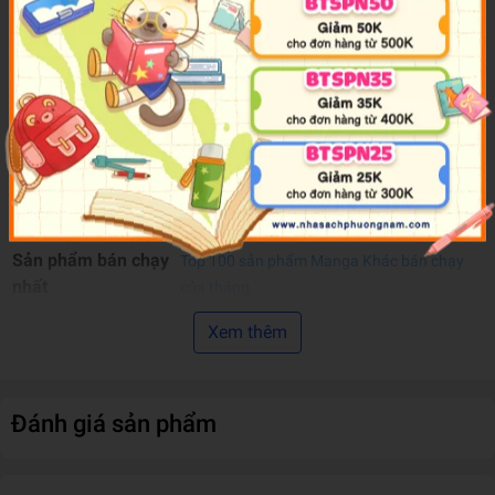
Người Dịch
Anh Huỳnh
NXB
Dân Trí
Năm XB
2025
Ngôn Ngữ
Tiếng Việt
Trọng lượng (gr)
190
Kích Thước Bao Bì
18 x 13 x 0.8 cm
Số trang
176
Hình thức
Bìa Mềm
Đếm ngược thời gian
2025-08-15 08:00:00
Sản phẩm bán chạy
Top 100 sản phẩm Manga Khác bán chạy
nhất
của tháng
Xem thêm
Nhật Kí Nơi Xứ Lạ - Tập 4
Nhật kí nơi xứ lạ 4
- Nhà văn và cô cún nhỏ
Đánh giá sản phẩm
“Dường như dì bẩm sinh đã như vậy… Cũng như cháu sinh
ra là người dễ cô đơn. Đó là điều ta không thể chọn, cũng
chẳng thể trách ai.”