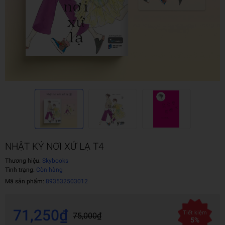
NHẬT KÝ NƠI XỨ LẠ T4
Thương hiệu:
Skybooks
Tình trạng:
Còn hàng
Mã sản phẩm:
893532503012
71,250₫
Tiết kiệm
75,000₫
5%