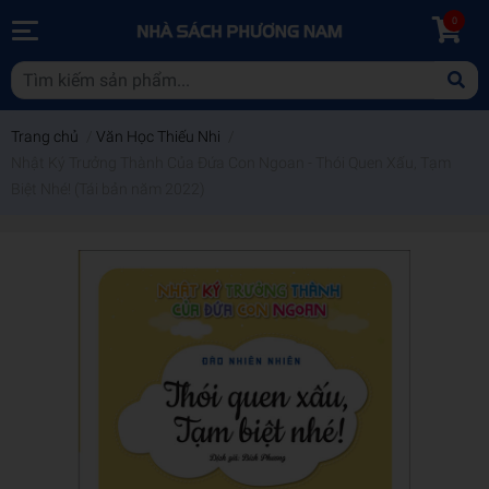
0
Trang chủ
/
Văn Học Thiếu Nhi
/
Nhật Ký Trưởng Thành Của Đứa Con Ngoan - Thói Quen Xấu, Tạm
Biệt Nhé! (Tái bản năm 2022)