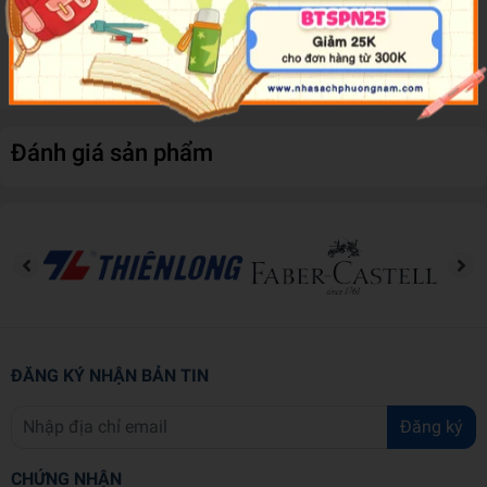
Mong rằng bộ sách này sẽ là người bạn tốt bên cạnh trẻ, cùng trẻ
trưởng thành!
Đánh giá sản phẩm
ĐĂNG KÝ NHẬN BẢN TIN
Đăng ký
CHỨNG NHẬN