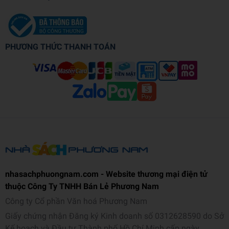
PHƯƠNG THỨC THANH TOÁN
nhasachphuongnam.com - Website thương mại điện tử
thuộc Công Ty TNHH Bán Lẻ Phương Nam
Công ty Cổ phần Văn hoá Phương Nam
Giấy chứng nhận Đăng ký Kinh doanh số 0312628590 do Sở
Kế hoạch và Đầu tư Thành phố Hồ Chí Minh cấp ngày