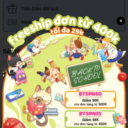
Tích điểm đổi quà
×
Nhiều khuyến mãi, ưu đãi
Sản phẩm cùng loại
Mô tả sản phẩm
Bộ sách
Nhật ký trưởng thành của đứa con ngoan
là sách kỹ
năng sống dành cho học sinh từ 6 đến 12 tuổi được biên soạn gồm
những câu chuyện quen thuộc, gần gũi góp phần truyền tải thông
điệp ý nghĩa đến trẻ: Khi khó khăn sẽ luôn có biện pháp khắc phục;
học tập tuy vất vả nhưng úng rất vui; nếu gặp chuyện mình có thể
làm tốt thi phải chủ động xung phong....