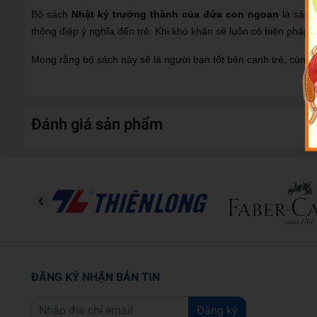
Bộ sách
Nhật ký trưởng thành của đứa con ngoan
là sách
thông điệp ý nghĩa đến trẻ: Khi khó khăn sẽ luôn có biện pháp 
Mong rằng bộ sách này sẽ là người bạn tốt bên cạnh trẻ, cùng t
Đánh giá sản phẩm
ĐĂNG KÝ NHẬN BẢN TIN
Đăng ký