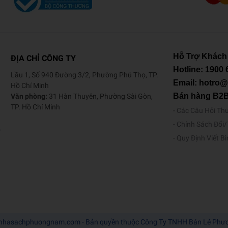
Hỗ Trợ Khách
ĐỊA CHỈ CÔNG TY
Hotline:
1900 
Lầu 1, Số 940 Đường 3/2, Phường Phú Thọ, TP.
Email: hotro
Hồ Chí Minh
Bán hàng B2
Văn phòng:
31 Hàn Thuyên, Phường Sài Gòn,
TP. Hồ Chí Minh
Các Câu Hỏi Th
Chính Sách Đổi
o
Quy Định Viết B
nhasachphuongnam.com - Bản quyền thuộc Công Ty TNHH Bán Lẻ Ph