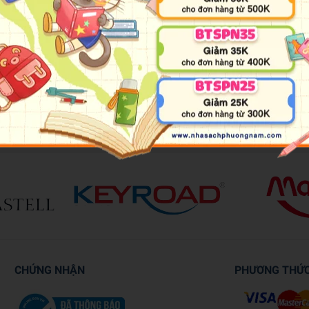
 kỹ năng sống dành cho học sinh từ 6 đến 12 tuổi được biên soạn g
khắc phục; học tập tuy vất vả nhưng úng rất vui; nếu gặp chuyện mình c
rẻ trưởng thành!
CHỨNG NHẬN
PHƯƠNG THỨ