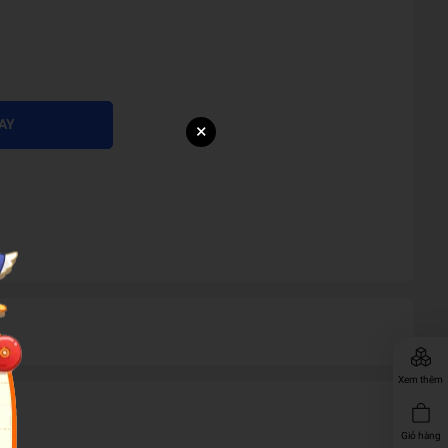
AY
×
Xem thêm
Giỏ hàng