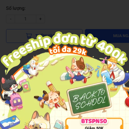
Số lượng:
-
+
THÊM VÀO GIỎ
MUA NG