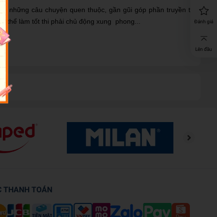
ồm những câu chuyện quen thuộc, gần gũi góp phần truyền tải
ó thể làm tốt thi phải chủ động xung phong...
Đánh giá
Lên đầu
C THANH TOÁN