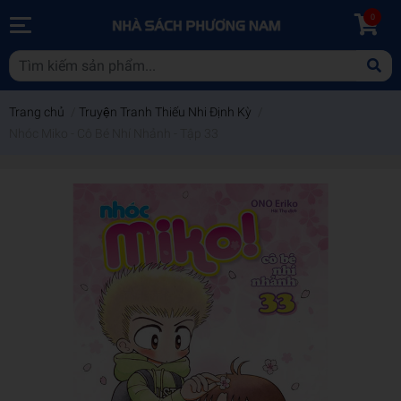
0
Trang chủ
/
Truyện Tranh Thiếu Nhi Định Kỳ
/
Nhóc Miko - Cô Bé Nhí Nhảnh - Tập 33