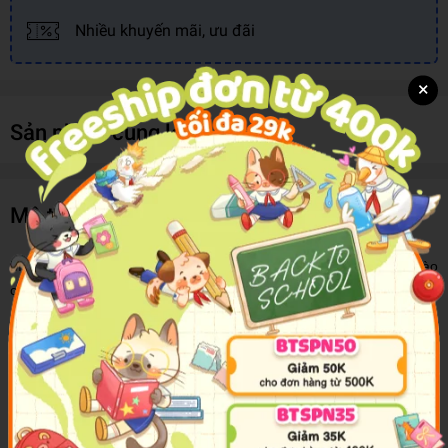
Nhiều khuyến mãi, ưu đãi
×
Sản phẩm cùng loại
Mô tả sản phẩm
Miko là cô nhóc lớp 6 vô cùng hoạt bát, khỏe khoắn. Ngày nào
cũng rộn ràng, náo nhiệt cùng gia đình và bạn bè xung quanh.
Trong những chuỗi ngày ấy, Mari rốt cuộc lại đóng vai thần tình yêu
Cupid để tác hợp cho Miko và Tappei...!?
Và thế là tình cảm của hai cô cậu trở thành tâm điểm chú ý.
Tập này còn đầy ắp những câu chuyện về cô nhóc Miko đáng yêu,