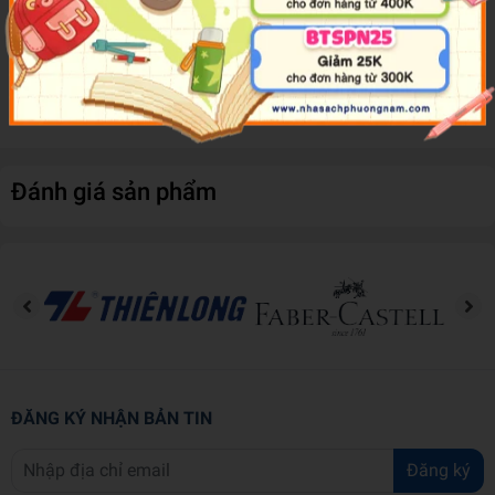
như chạy tiếp sức trong hội thao cuối cùng của thời tiểu học, câu
chuyện đau xót của Rinka hay những chuyện bí mật của con gái
chúng mình! Lại còn bài phát biểu cực kỳ quan trọng nữa chứ!!!???
Trời ơi? Muốn đọc quá đi !!!
Đánh giá sản phẩm
ĐĂNG KÝ NHẬN BẢN TIN
Đăng ký