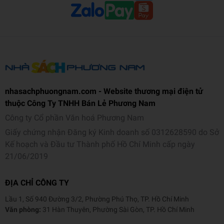
Bà có kinh nghiệm làm việc với nhiều trẻ em và gia đình khác nhau
từ sơ sinh đến 21 tuổi bằng cách tiếp cận dựa trên bằng chứng, lấy
gia đình làm trung tâm, kết hợp tất cả các nhu cầu chức năng của
từng trẻ và gia đình.
nhasachphuongnam.com - Website thương mại điện tử
thuộc Công Ty TNHH Bán Lẻ Phương Nam
Công ty Cổ phần Văn hoá Phương Nam
Giấy chứng nhận Đăng ký Kinh doanh số 0312628590 do Sở
Kế hoạch và Đầu tư Thành phố Hồ Chí Minh cấp ngày
21/06/2019
ĐỊA CHỈ CÔNG TY
Lầu 1, Số 940 Đường 3/2, Phường Phú Thọ, TP. Hồ Chí Minh
Văn phòng:
31 Hàn Thuyên, Phường Sài Gòn, TP. Hồ Chí Minh