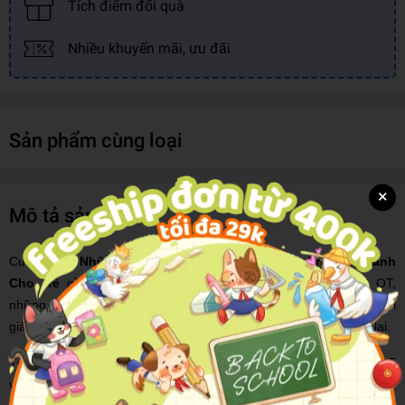
Tích điểm đổi quà
Nhiều khuyến mãi, ưu đãi
Sản phẩm cùng loại
×
Mô tả sản phẩm
Cuốn sách
Những Bài Thực Hành Hoạt Động Trị Liệu Dành
Cho Trẻ
gồm 5 chương. Chương 1 bao gồm giới thiệu về OT,
những trẻ cần OT, ý tưởng về đồ chơi và vật liệu hữu ích, đồng thời
giải thích kỹ hơn về chẩn đoán và lợi ích khác biệt do OT mang lại.
Từ chương 2 tới chương 5, tác giả giới thiệu 100 bài thực hành OT
vui nhộn và hữu ích, dễ tổ chức tại nhà vào bất kỳ thời điểm nào.