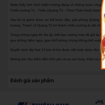
Nhận thấy tình hình chiến trường đang có những bước chuyển 
Chiến trường Trị - Thiên (Quảng Trị - Thừa Thiên-Huế) được ch
Sau khi ta giành được ưu thế bước đầu, giải phóng Quảng Trị,
trường. Thành cổ Quảng Trị trở thành chiến trường ác liệt nhất
Trong những ngày đỏ lửa ấy, biết bao xương máu đã gửi lại nơi 
qua những hiểm nguy, gian khổ tưởng chừng không thể vượt qu
Quyển sách tập hợp 10 bức di thư được viết hoặc được đọc trong
Những bức thư thấm đẫm tình yêu và sự oai hùng, thấm cả má
Đánh giá sản phẩm