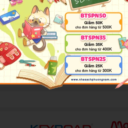
vô cùng thuận lợi, Bộ Chính trị, Quân ủy Trung ương quyết định mở
ọn là mũi tấn công chiến lược.
 quân lực Việt Nam Cộng hòa, với sự yểm trợ hỏa lực pháo binh và k
, nơi bộ đội ta kiên cường bám trụ giữ đất trước sự tấn công hùng hổ c
thành cổ Quảng Trị. Trước khi hy sinh, những chiến sĩ giải phóng, nh
a? Họ nghĩ gì và mơ ước gì?
 khói lửa chiến trường của 81 ngày đêm ấy, đặc biệt có những bức thư
u và mồ hôi những người lính, nước mắt những người vợ sẽ đưa chúng