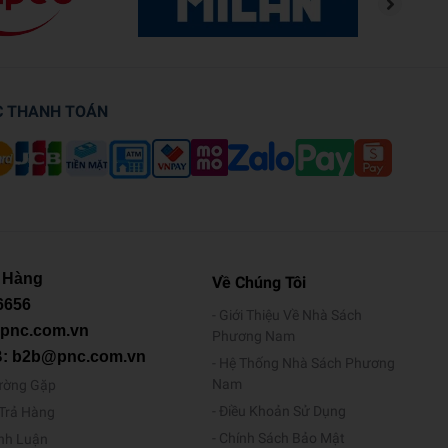
C THANH TOÁN
 Hàng
Về Chúng Tôi
6656
Giới Thiệu Về Nhà Sách
@pnc.com.vn
Phương Nam
B: b2b@pnc.com.vn
Hệ Thống Nhà Sách Phương
Nam
ường Gặp
Điều Khoản Sử Dụng
/Trả Hàng
Chính Sách Bảo Mật
ình Luận