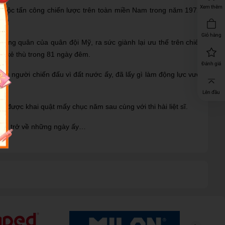
Xem thêm
 cuộc tấn công chiến lược trên toàn miền Nam trong năm 1972.
Giỏ hàng
hông quân của quân đội Mỹ, ra sức giành lại ưu thế trên chiến
ủa kẻ thù trong 81 ngày đêm.
Đánh giá
ững người chiến đấu vì đất nước ấy, đã lấy gì làm động lực vượt
Lên đầu
 được khai quật mấy chục năm sau cùng với thi hài liệt sĩ.
 ta trở về những ngày ấy…