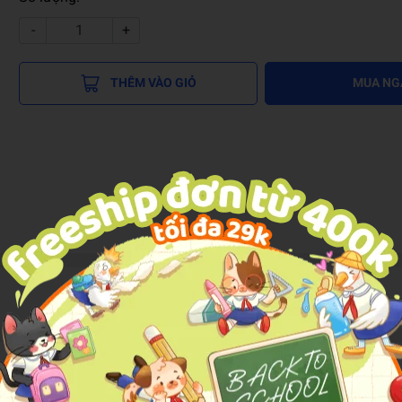
-
+
THÊM VÀO GIỎ
MUA NG