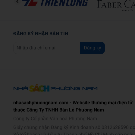
ĐĂNG KÝ NHẬN BẢN TIN
Đăng ký
nhasachphuongnam.com - Website thương mại điện tử
thuộc Công Ty TNHH Bán Lẻ Phương Nam
Công ty Cổ phần Văn hoá Phương Nam
Giấy chứng nhận Đăng ký Kinh doanh số 0312628590 d
Sở Kế hoạch và Đầu tư Thành phố Hồ Chí Minh cấp ngày