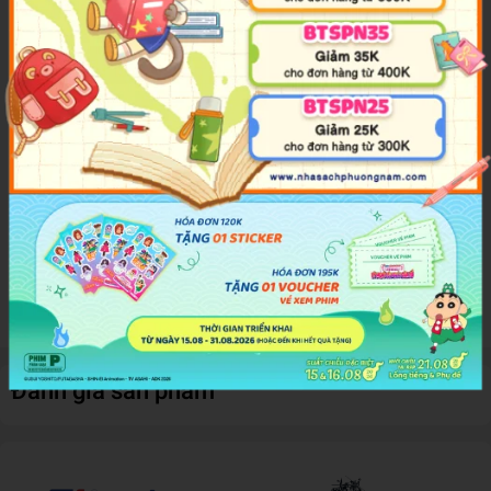
tính cách từng trẻ để có thể giáo dục các em tốt hơn, điều đó giúp
cho nỗ lực nuôi dạy trẻ sẽ có hiệu quả hơn nhiều. Vì vậy, chúng tôi
đã vô cùng cẩn thận sưu tầm các câu chuyện hay nổi tiếng trong
và ngoài nước để soạn thành bộ sách: Những câu chuyện dạy trẻ
về lòng tự tin; cách ứng xử; cách tư duy độc lập; phát huy trí tưởng
tượng; biết lễ phép, lịch sự. Những câu chuyện này sẽ là bạn đồng
hành cho trẻ, khiến trẻ hiểu được chân lý làm người.
Thời kỳ trưởng thành chỉ là hữu hạn, nhưng ký ức thì có thể đi theo
ta mãi mãi. Hy vọng bộ sách có thể đồng hành cùng các bậc cha
mẹ, cùng nhau chắp cánh cho con trẻ trên con đường đi tới lý
tưởng.
Đánh giá sản phẩm