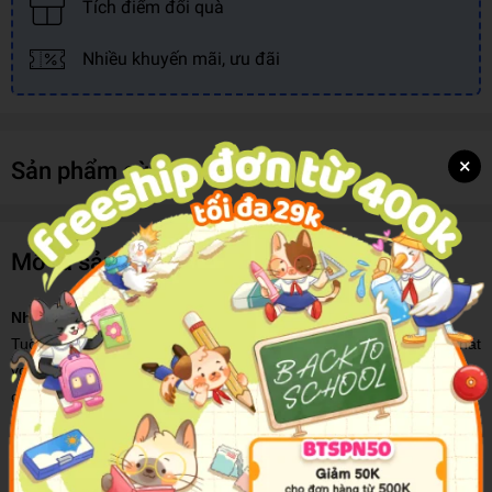
Tích điểm đổi quà
Nhiều khuyến mãi, ưu đãi
×
Sản phẩm cùng loại
Mô tả sản phẩm
Những Câu Chuyện Dạy Trẻ Phát Huy Trí Tưởng Tượng
Tuổi thơ là tháng ngày ngập tràn màu sắc rực rỡ, tràn đầy khát
vọng và mơ ước được bay xa, vì vậy tâm hồn non nớt của trẻ em
cần được hun đúc bởi những phẩm chất tốt đẹp, sự phấn đấu, tự
tin, kiên cường và lạc quan.
Đứa trẻ nào cũng đều thích được nghe kể chuyện, mỗi câu chuyện
lại mang những màu sắc khác nhau, các bậc cha mẹ nên dựa vào