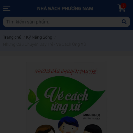
0
Trang chủ
/
Kỹ Năng Sống
/
Những Câu Chuyện Dạy Trẻ - Về Cách Ứng Xử