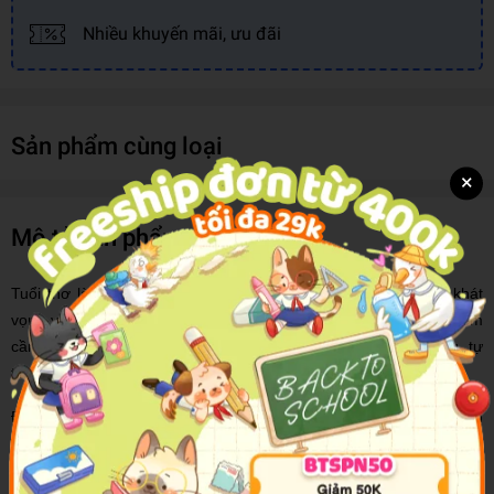
Nhiều khuyến mãi, ưu đãi
Sản phẩm cùng loại
×
Mô tả sản phẩm
Tuổi thơ là tháng ngày ngập tràn màu sắc rực rỡ, tràn đầy khát
vọng và mơ ước được bay xa, vì vậy tâm hồn non nớt của trẻ em
cần được hun đúc bởi những phẩm chất tốt đẹp, sự phấn đấu, tự
tin, kiên cường và lạc quan.
Đứa trẻ nào cũng đều thích được nghe kể chuyện, mỗi câu chuyện
lại mang những màu sắc khác nhau, các bậc cha mẹ nên dựa vào
tính cách từng trẻ để có thể giáo dục các em tốt hơn, điều đó giúp