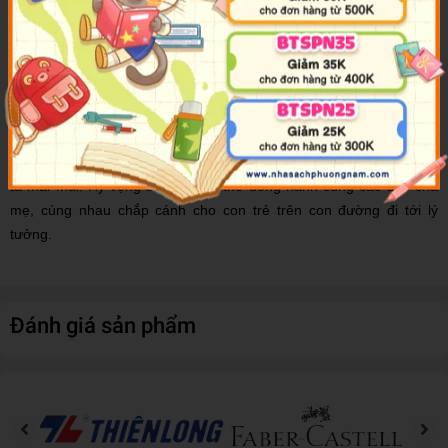
cho nỗ lực nuôi dạy trẻ sẽ có hiệu quả hơn nhiều. Vì vậy, chúng tôi
đã vô cùng cẩn thận sưu tầm các câu chuyện hay nổi tiếng trong
và ngoài nước để soạn thành bộ sách:
Những câu chuyện dạy
trẻ
về lòng tự tin; cách ứng xử; cách tư duy độc lập; phát huy trí
tưởng tượng; biết lễ phép, lịch sự. Những câu chuyện này sẽ là bạn
đồng hành cho trẻ, khiến trẻ hiểu được chân lý làm người.
Thời kỳ trưởng thành chỉ là hữu hạn, nhưng ký ức thì có thể đi theo
ta mãi mãi. Hy vọng bộ sách có thể đồng hành cùng các bậc cha
mẹ, cùng nhau chắp cánh cho con trẻ trên con đường đi tới lý
tưởng.
Đánh giá sản phẩm