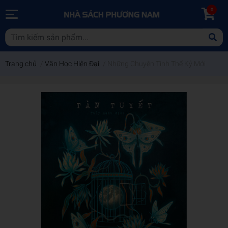
0
Trang chủ
/
Văn Học Hiện Đại
/
Những Chuyện Tình Thế Kỷ Mới