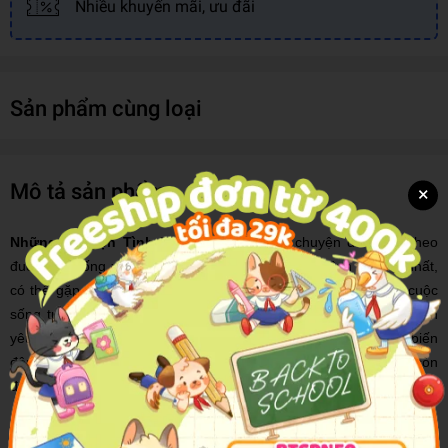
Nhiều khuyến mãi, ưu đãi
Sản phẩm cùng loại
Mô tả sản phẩm
×
Những Chuyện Tình Thế Kỷ Mới
là câu chuyện dốc lòng theo
đuổi cuộc sống xứng đáng của những con người bình thường nhất,
có thể gặp ở bất cứ đâu trên cõi đời này. Họ khao khát một cuộc
sống tự do và bất chấp tất cả để theo đuổi thứ tự do ấy. Mà tình
yêu chính là tột đỉnh của tự do. Nhưng giữa thế kỷ mới đầy biến
động và phức tạp, chủ nghĩa vật chất lên ngôi, trên trái đất còn
được bao nhiêu người tin vào tình yêu?
Các nhân vật trong cuốn tiểu thuyết này đều có mối liên hệ ngầm