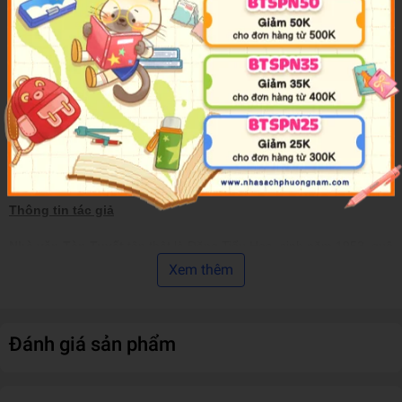
với nhau, và trải nghiệm kỳ lạ của mỗi nhân vật khiến người ta có
cảm giác họ là một linh hồn thống nhất sống trong nhiều kiếp sống,
hoặc nói cách khác, là sự hóa thân của một Tàn Tuyết ở nhiều bản
dạng [...]Thế giới phi lý trong tiểu thuyết của Tàn Tuyết thực chất là
ẩn dụ cho bản chất của xã hội Trung Quốc hiện đại, và cốt lõi của
những sáng tạo ấy - như tinh thần của văn học tiên phong mà bà
đã kiên trì thực hành - không chỉ là "nghệ thuật thuần túy" mà còn
là sự phản kháng không khoan nhượng với ý thức bá quyền và bạo
lực.
Thông tin tác giả
Nhà văn Tàn Tuyết
tên thật là Đặng Tiểu Hoa, sinh năm 1953, quê
gốc Trường Sa, tỉnh Hồ Nam, Trung Quốc. Cha mẹ bà làm việc tại
Xem thêm
tòa soạn Nhật bảo Hồ Nam, bị lên án là phái hữu và phải đi lao
động cải tạo, bà được bài ngoại nuôi nấng. Sau khi bà ngoại qua
đời trong một nạn đói vào đầu thời kỳ Cách mạng Văn hóa, việc
Đánh giá sản phẩm
học của Tiểu Hoa dừng lại ở bậc tiểu học. Năm 1985, ở tuổi ba
mươi, Đặng Tiểu Hoa bắt đầu sáng tác với bút danh Tàn Tuyết.
Tác phẩm của bà kết hợp giữa trải nghiệm tâm linh và tư duy triết