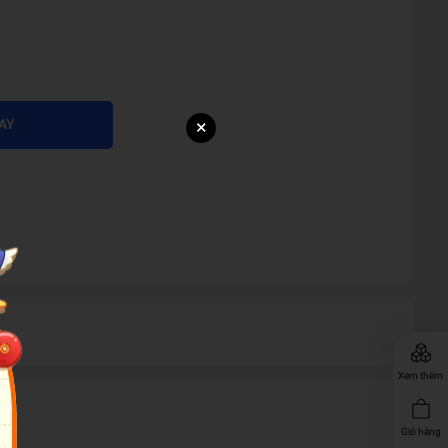
×
AY
Xem thêm
Giỏ hàng