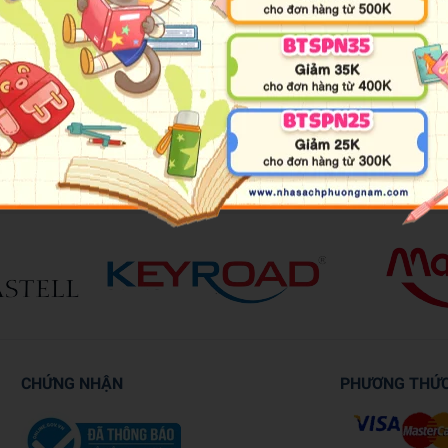
à bắt đầu nổi tiếng trong giới học sinh. Nhờ thế, Khoa được các bạn 
hững bài thơ ấy được truyền tay qua một con đường vòng nào đó lại 
ngỏ với Quyên. Sự việc ấy gây nhiều hiểu lầm và nuôi trong Khoa niềm 
CHỨNG NHẬN
PHƯƠNG THỨ