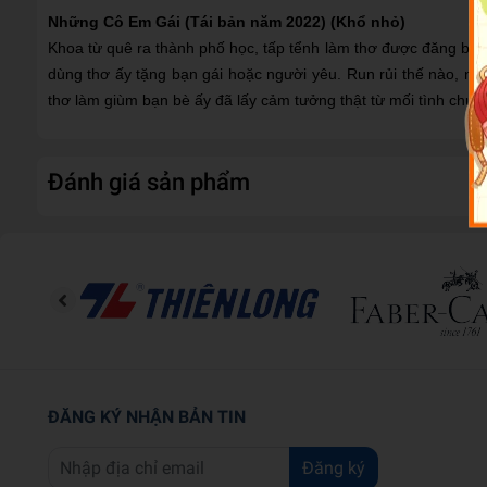
Những Cô Em Gái (Tái bản năm 2022) (Khổ nhỏ)
Khoa từ quê ra thành phố học, tấp tểnh làm thơ được đăng báo v
dùng thơ ấy tặng bạn gái hoặc người yêu. Run rủi thế nào, n
thơ làm giùm bạn bè ấy đã lấy cảm tưởng thật từ mối tình chưa 
Đánh giá sản phẩm
ĐĂNG KÝ NHẬN BẢN TIN
Đăng ký