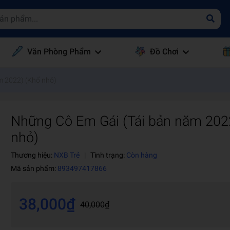
Văn Phòng Phẩm
Đồ Chơi
m 2022) (Khổ nhỏ)
Những Cô Em Gái (Tái bản năm 202
nhỏ)
Thương hiệu:
NXB Trẻ
|
Tình trạng:
Còn hàng
Mã sản phẩm:
893497417866
38,000₫
40,000₫