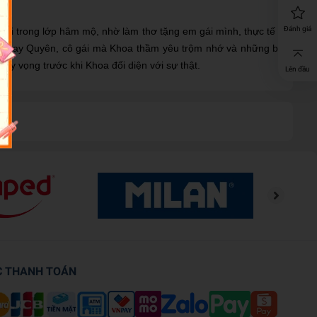
Đánh giá
trai trong lớp hâm mộ, nhờ làm thơ tặng em gái mình, thực tế là
đến tay Quyên, cô gái mà Khoa thầm yêu trộm nhớ và những bài
hy vọng trước khi Khoa đối diện với sự thật.
Lên đầu
C THANH TOÁN