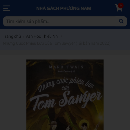
0
Trang chủ
/
Văn Học Thiếu Nhi
/
Những Cuộc Phiêu Lưu Của Tom Sawyer (Tái bản năm 2022)