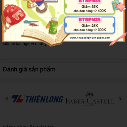
nhân vật chính, cũng như Huck bạn em, khao khát một cuộc sống
khác thường, một cuộc sống huy hoàng, lừng lẫy, sao cho mọi chú
bé quen biết đều sầu não vì ganh tị, còn người lớn thì sững sờ vì
kinh ngạc. Cùng với chiều sâu của nó, tác phẩm vẫn nhẹ nhàng
tươi tắn, lấp lánh sắc màu rực rỡ. Nghệ thuật kể chuyện của Mark
Twain cuốn hút và có sức hấp dẫn kì lạ. Người đọc luôn hồi hộp và
luôn bị bất ngờ vì những...
Đánh giá sản phẩm