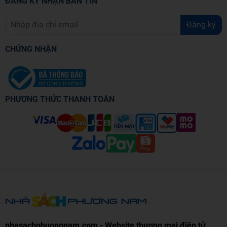
ĐĂNG KÝ NHẬN BẢN TIN
Đăng ký
CHỨNG NHẬN
PHƯƠNG THỨC THANH TOÁN
nhasachphuongnam.com - Website thương mại điện tử