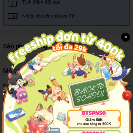
Tích điểm đổi quà
Nhiều khuyến mãi, ưu đãi
×
Sản phẩm cùng loại
Mô tả sản phẩm
Ra đời năm 1876, hơn một trăm năm nay,
Những cuộc phiêu lưu
của Tom Sawyer
đã được người đọc ở nhiều lứa tuổi, nhiều dân
tộc khác nhau yêu mến. Tác giả không chỉ thuật lại một câu chuyện
có hậu về chú Tom tinh nghịch và chú Huck lang thang, mà còn
dựng lên một bức tranh hiện thực về môi trường bao quanh các
nhân vật bé nhỏ, đặc biệt đi sâu vào thế giới bên trong của con
người, miêu tả giản dị và chính xác tâm lý trẻ em. Tom Sawyer,