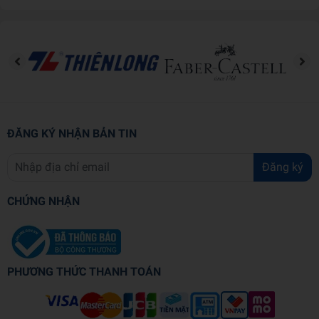
"Hãy tự đặt mình vào vị trí của người mua, bạn sẽ bán được hàng."
Nếu bây giờ bạn không, hoặc không dự định kinh doanh, bạn cũng
hãy tin rằng kiến thức kinh doanh bằng tâm lý mang đến cho bạn
không hề vô ích.
ĐĂNG KÝ NHẬN BẢN TIN
Đăng ký
CHỨNG NHẬN
PHƯƠNG THỨC THANH TOÁN