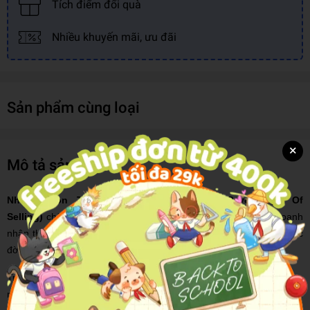
Tích điểm đổi quà
Nhiều khuyến mãi, ưu đãi
Sản phẩm cùng loại
×
Mô tả sản phẩm
Những Đòn Tâm Lý Trong Bán Hàng (Psychology Of
Selling)
chính là nghệ thuật bán hàng mà Brian Tracy, một doanh
nhân thành đạt, đúc rút từ chính câu chuyện khởi nghiệp của cuộc
đời ông.
Trong bán hàng, bạn chỉ cần giỏi hơn và khác biệt chút đỉnh trong
mỗi công đoạn để tích lũy và dần tạo nên một khác biệt lớn về thu