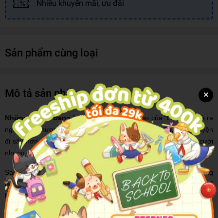
Nhiều khuyến mãi, ưu đãi
Sản phẩm cùng loại
Mô tả sản phẩm
×
Những Em Bé Đang Lớn
là chương tiếp theo của “Lê la từ nhà ra
ngõ”, một chương mới về cuộc đời của Làn với những câu chuyện
đi sâu hơn vào đời sống, những câu chuyện có thể khiến bạn cười
nhưng đồng thời cũng có thể làm bạn bật khóc.
Sách gồm các phần: Trẻ con - Trẻ con tập lớn - Người lớn - Ai cũng
là người lớn - Ai cũng là trẻ con. Đọc tiêu đề mỗi phần cũng có thể
hình dung qua về cuốn sách dễ thương này.
Tất cả chúng ta đều là những đứa trẻ mộng mơ trước khi trở thành