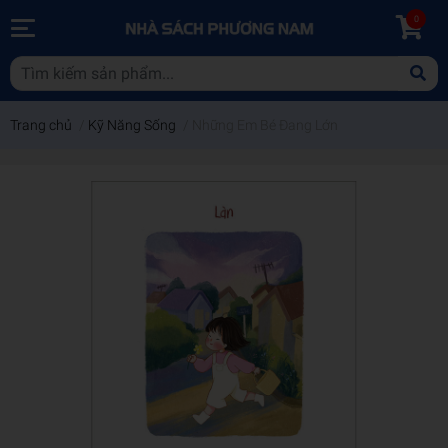
0
Trang chủ
/
Kỹ Năng Sống
/
Những Em Bé Đang Lớn